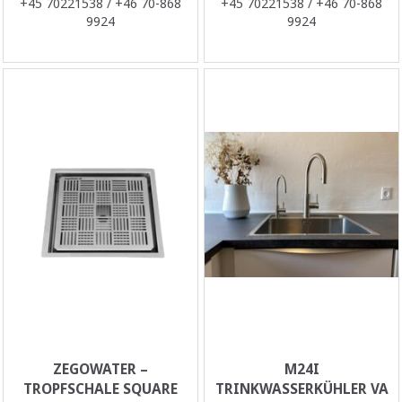
+45 70221538 / +46 70-868
+45 70221538 / +46 70-868
9924
9924
ZEGOWATER –
M24I
TROPFSCHALE SQUARE
TRINKWASSERKÜHLER VA