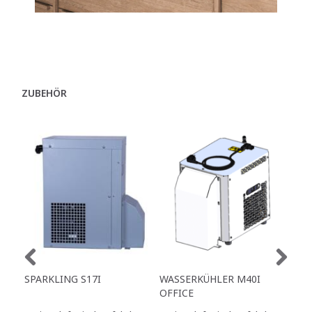
ZUBEHÖR
SPARKLING S17I
WASSERKÜHLER M40I
M3
OFFICE