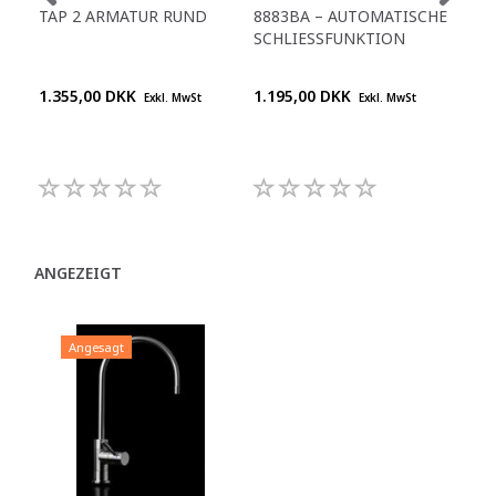
TAP 2 ARMATUR RUND
8883BA – AUTOMATISCHE
888
SCHLIESSFUNKTION
ED
1.355,00 DKK
1.195,00 DKK
1.1
Exkl. MwSt
Exkl. MwSt
ANGEZEIGT
Angesagt