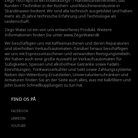
Zego Tech ApS ist ein Entwicklungs- / Handelsunternehmen, das
Kunden / Techniker in der Küchen- und Maschinenindustrie in
Skandinavien bedient. Wir sind alle technisch ausgebildet und haben
mehr als 25 Jahre technische Erfahrung und Technologie als
Leidenschaft.
Zego Water ist ein von uns entworfenes Produkt. Weitere
Informationen finden Sie unter
www.ZegoWater.dk
Wir beschäftigen uns mit Kaffeemaschinen und deren Reparaturen
und überholten Verkaufsautomaten. Darüber hinaus beschäftigen
wir uns mit Espressomaschinen und verwandten Reinigungsmitteln.
Wir haben auch eine große Auswahl an Verkaufsautomaten für
Süßigkeiten, Speisen und alkoholfreie Getränke sowie Fadøls-
Einrichtungen,
Trinkwasserkühler
und Sekt sowie Zahlungssysteme.
Neben den Wittenborg-Ersatzteilen, Universalunterschränken und
Armaturen finden Sie an der Seite auch alles, was mit Kalkfiltern und
John Guest-Schnellkupplungen zu tun hat.
FIND OS PÅ
FACEBOOK
LINKEDIN
YOUTUBE