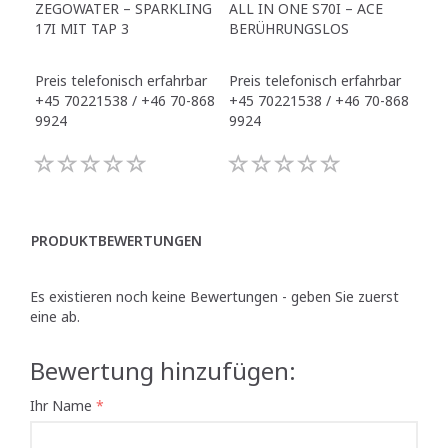
ZEGOWATER – SPARKLING
ALL IN ONE S70I – ACE
TO
17I MIT TAP 3
BERÜHRUNGSLOS
TR
Preis telefonisch erfahrbar
Preis telefonisch erfahrbar
Pre
+45 70221538 / +46 70-868
+45 70221538 / +46 70-868
+45
9924
9924
992
PRODUKTBEWERTUNGEN
Es existieren noch keine Bewertungen - geben Sie zuerst
eine ab.
Bewertung hinzufügen:
Ihr Name