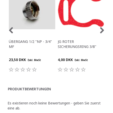
ÜBERGANG 1/2 "NP - 3/4"
JG ROTER
KU
MF
SICHERUNGSRING 3/8"
POL
"BL
23,50 DKK
4,00 DKK
1.3
Exkl. MwSt
Exkl. MwSt
PRODUKTBEWERTUNGEN
Es existieren noch keine Bewertungen - geben Sie zuerst
eine ab.