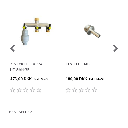
Y-STYKKE 3 X 3/4"
FEV FITTING
WA
UDGANGE
475,00 DKK
180,00 DKK
200
Exkl. MwSt
Exkl. MwSt
BESTSELLER