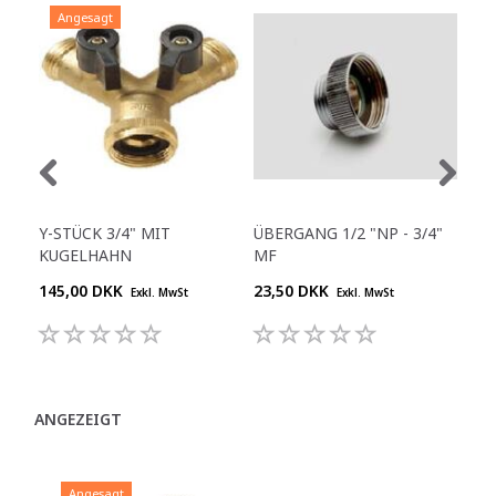
Angesagt
Y-STÜCK 3/4" MIT
ÜBERGANG 1/2 "NP - 3/4"
NIP
KUGELHAHN
MF
145,00 DKK
23,50 DKK
18,
Exkl. MwSt
Exkl. MwSt
ANGEZEIGT
Angesagt