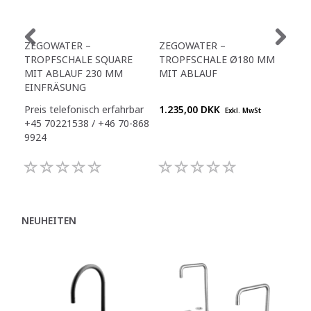
ZEGOWATER –
ZEGOWATER –
TR
TROPFSCHALE SQUARE
TROPFSCHALE Ø180 MM
RUN
MIT ABLAUF 230 MM
MIT ABLAUF
EINFRÄSUNG
Preis telefonisch erfahrbar
1.235,00 DKK
Pre
Exkl. MwSt
+45 70221538 / +46 70-868
+45
9924
992
NEUHEITEN