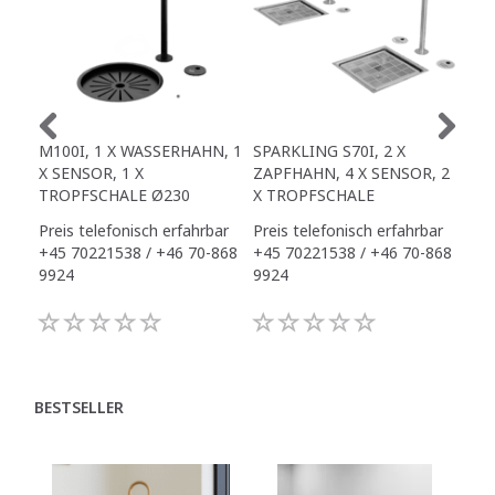
M100I, 1 X WASSERHAHN, 1
SPARKLING S70I, 2 X
OFF
X SENSOR, 1 X
ZAPFHAHN, 4 X SENSOR, 2
X S
TROPFSCHALE Ø230
X TROPFSCHALE
INK
Preis telefonisch erfahrbar
Preis telefonisch erfahrbar
Pre
+45 70221538 / +46 70-868
+45 70221538 / +46 70-868
+45
9924
9924
992
BESTSELLER
A