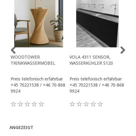
WOODTOWER
VOLA 4311 SENSOR,
TO
TRINKWASSERMÖBEL
WASSERKÜHLER S120
TR
Preis telefonisch erfahrbar
Preis telefonisch erfahrbar
Pre
+45 70221538 / +46 70-868
+45 70221538 / +46 70-868
+45
9924
9924
992
ANGEZEIGT