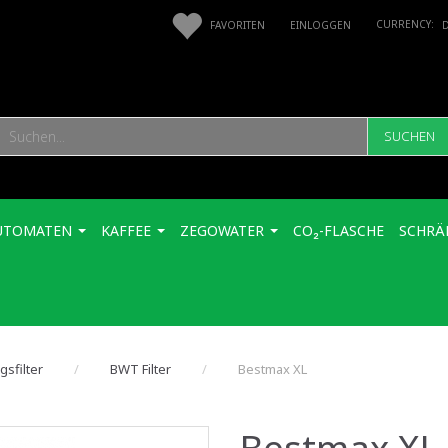
FAVORITEN
EINLOGGEN
SUCHEN
UTOMATEN
KAFFEE
ZEGOWATER
CO₂-FLASCHE
SCHRÄ
gsfilter
BWT Filter
Bestmax XL
Bestmax XL