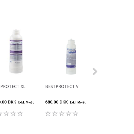
PROTECT XL
BESTPROTECT V
BESTMAX 2XL
0,00 DKK
680,00 DKK
2.180,00 DKK
Exkl. MwSt
Exkl. MwSt
Exk