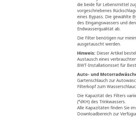
die beide für Lebensmittel zug
vorgeschriebenes Rückschlagve
eines Bypass. Die gewählte B
des Eingangswassers und den
Endwasserqualität ab.
Die Filter benötigen nur min
ausgetauscht werden.
Hinweis:
Dieser Artikel beste
Austausch eines verbrauchten F
BWT-Installationsset für Best-
Auto- und Motorradwäsch
Gartenschlauch zur Autowäsc
Filterkopf zum Wasserschlauch
Die Kapazität des Filters vari
(°dKH) des Trinkwassers.
Alle Kapazitäten finden Sie i
Downloadbereich zur Verfügu