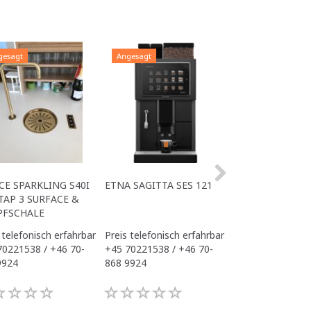
gesagt
Angesagt
Angesagt
CE SPARKLING S40I
ETNA SAGITTA SES 121
ALL IN ONE ACE
TAP 3 SURFACE &
OFFICE
PFSCHALE
 telefonisch erfahrbar
Preis telefonisch erfahrbar
Preis telefonisch
70221538 / +46 70-
+45 70221538 / +46 70-
+45 70221538 / 
9924
868 9924
868 9924