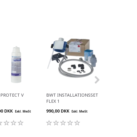
TPROTECT V
BWT INSTALLATIONSSET
BESTPROTECT X
FLEX 1
00 DKK
990,00 DKK
1.330,00 DKK
Exkl. MwSt
Exkl. MwSt
Exk