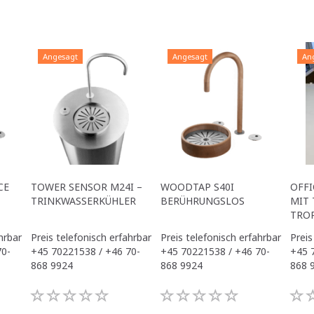
Angesagt
Angesagt
An
CE
TOWER SENSOR M24I –
WOODTAP S40I
OFFI
TRINKWASSERKÜHLER
BERÜHRUNGSLOS
MIT 
TRO
hrbar
Preis telefonisch erfahrbar
Preis telefonisch erfahrbar
Preis
70-
+45 70221538 / +46 70-
+45 70221538 / +46 70-
+45 
868 9924
868 9924
868 