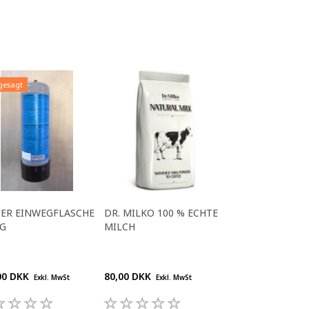
gesagt
FER EINWEGFLASCHE
DR. MILKO 100 % ECHTE
KG
MILCH
00 DKK
80,00 DKK
Exkl. MwSt
Exkl. MwSt