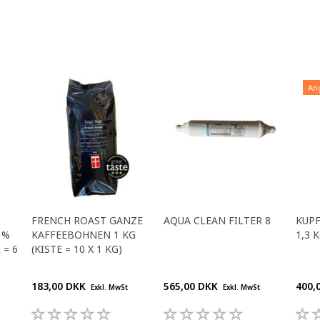
An
FRENCH ROAST GANZE
AQUA CLEAN FILTER 8
KUP
 %
KAFFEEBOHNEN 1 KG
1,3 
 = 6
(KISTE = 10 X 1 KG)
183,00 DKK
565,00 DKK
400,
Exkl. MwSt
Exkl. MwSt