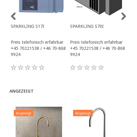
SPARKLING S17I
SPARKLING S70I
SPA
Preis telefonisch erfahrbar
Preis telefonisch erfahrbar
Pre
+45 70221538 / +46 70-868
+45 70221538 / +46 70-868
+45
9924
9924
992
ANGEZEIGT
Angesagt
Angesagt
A