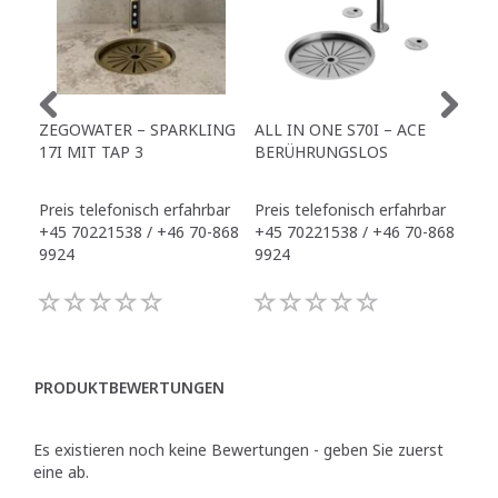
ZEGOWATER – SPARKLING
ALL IN ONE S70I – ACE
TO
17I MIT TAP 3
BERÜHRUNGSLOS
TR
Preis telefonisch erfahrbar
Preis telefonisch erfahrbar
Pre
+45 70221538 / +46 70-868
+45 70221538 / +46 70-868
+45
9924
9924
992
PRODUKTBEWERTUNGEN
Es existieren noch keine Bewertungen - geben Sie zuerst
eine ab.