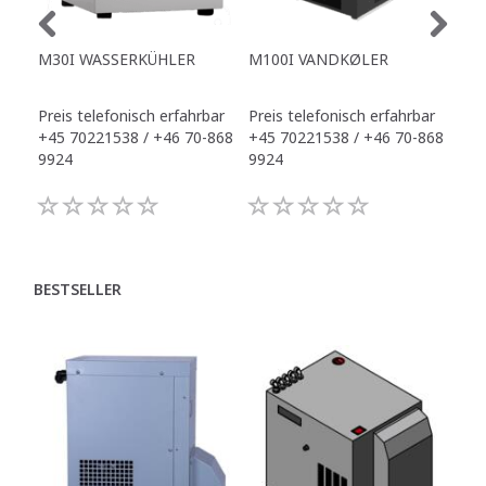
M30I WASSERKÜHLER
M100I VANDKØLER
WA
OFF
Preis telefonisch erfahrbar
Preis telefonisch erfahrbar
Pre
+45 70221538 / +46 70-868
+45 70221538 / +46 70-868
+45
9924
9924
992
BESTSELLER