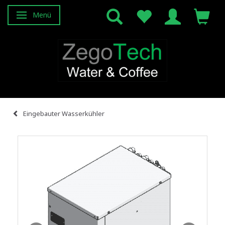
Menü
Anzeige ändern
Eingebauter Wasserkühler