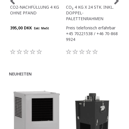
CO2-NACHFÜLLUNG 4 KG
CO₂ 4 KG X 24 STK. INKL.
NEU
OHNE PFAND
DOPPEL-
INK
PALETTENRAHMEN
395,00 DKK
Preis telefonisch erfahrbar
1.4
Exkl. MwSt
+45 70221538 / +46 70-868
9924
NEUHEITEN