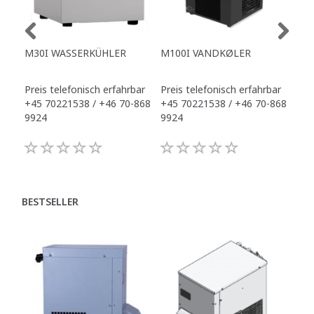
M30I WASSERKÜHLER
M100I VANDKØLER
WA
OFF
Preis telefonisch erfahrbar
Preis telefonisch erfahrbar
Pre
+45 70221538 / +46 70-868
+45 70221538 / +46 70-868
+45
9924
9924
992
BESTSELLER