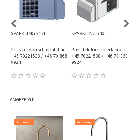
SPARKLING S17I
SPARKLING S40I
SPA
Preis telefonisch erfahrbar
Preis telefonisch erfahrbar
Pre
+45 70221538 / +46 70-868
+45 70221538 / +46 70-868
+45
9924
9924
992
ANGEZEIGT
Angesagt
Angesagt
A