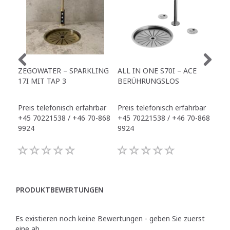
ZEGOWATER – SPARKLING
ALL IN ONE S70I – ACE
TO
17I MIT TAP 3
BERÜHRUNGSLOS
TR
Preis telefonisch erfahrbar
Preis telefonisch erfahrbar
Pre
+45 70221538 / +46 70-868
+45 70221538 / +46 70-868
+45
9924
9924
992
PRODUKTBEWERTUNGEN
Es existieren noch keine Bewertungen - geben Sie zuerst
eine ab.