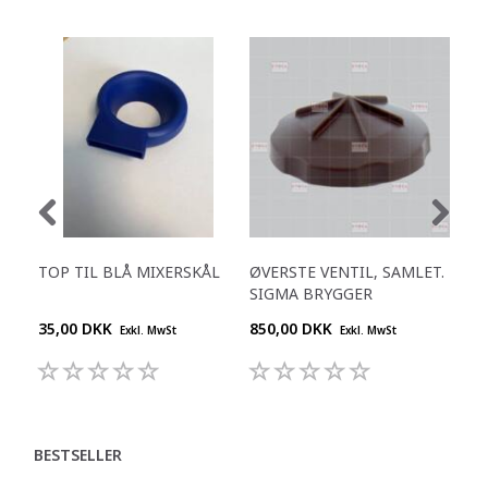
TOP TIL BLÅ MIXERSKÅL
ØVERSTE VENTIL, SAMLET.
SCH
SIGMA BRYGGER
510
35,00 DKK
850,00 DKK
695
Exkl. MwSt
Exkl. MwSt
BESTSELLER