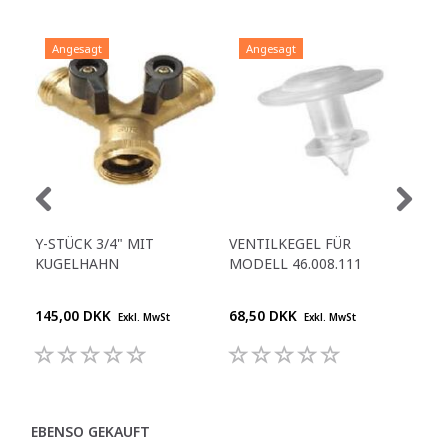
Angesagt
Angesagt
A
Y-STÜCK 3/4" MIT
VENTILKEGEL FÜR
DI
KUGELHAHN
MODELL 46.008.111
WAS
145,00 DKK
68,50 DKK
395
Exkl. MwSt
Exkl. MwSt
EBENSO GEKAUFT