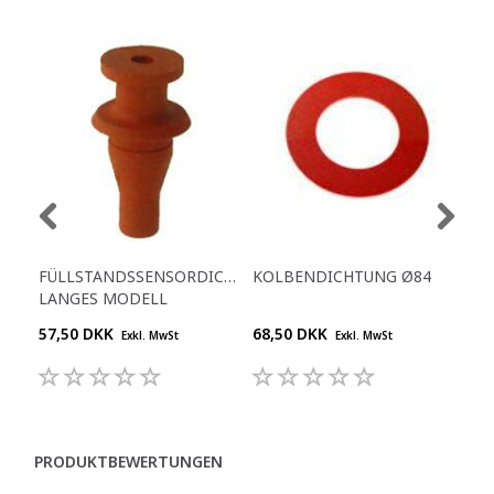
FÜLLSTANDSSENSORDICHTUNG,
KOLBENDICHTUNG Ø84
KO
LANGES MODELL
57,50 DKK
68,50 DKK
15,
Exkl. MwSt
Exkl. MwSt
PRODUKTBEWERTUNGEN