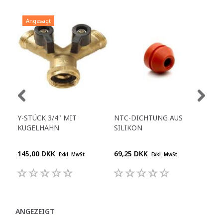
Angesagt
A
Y-STÜCK 3/4" MIT
NTC-DICHTUNG AUS
VEN
KUGELHAHN
SILIKON
MOD
145,00 DKK
69,25 DKK
68,
Exkl. MwSt
Exkl. MwSt
ANGEZEIGT