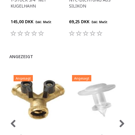
KUGELHAHN
SILIKON
MOD
145,00 DKK
69,25 DKK
68,
Exkl. MwSt
Exkl. MwSt
ANGEZEIGT
Angesagt
Angesagt
A