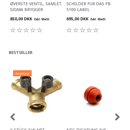
ØVERSTE VENTIL, SAMLET.
SCHILDER FÜR DAS FB
AU
SIGMA BRYGGER
5100-LABEL
850,00 DKK
695,00 DKK
90,
Exkl. MwSt
Exkl. MwSt
BESTSELLER
Angesagt
A
Y-STÜCK 3/4" MIT
NTC-DICHTUNG AUS
VEN