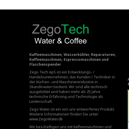
Kaffeemaschinen, Wasserkühler, Reparaturen,
Kaffeemaschinen, Espressomaschinen und
Flaschenspender
Zego Tech ApS ist ein Entwicklungs- /
Handelsunternehmen, das Kunden / Techniker in
der Küchen- und Maschinenindustrie in
Skandinavien bedient. Wir sind alle technisch
ausgebildet und haben mehr als 25 Jahre
technische Erfahrung und Technologie als
Leidenschaft.
Zego Water ist ein von uns entworfenes Produkt.
Weitere Informationen finden Sie unter
www.ZegoWater.dk
Wir beschäftigen uns mit Kaffeemaschinen und