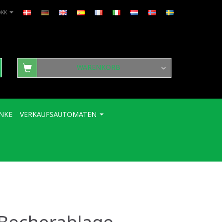
DKK
WARENKORB
NKE
VERKAUFSAUTOMATEN
r Becherablage