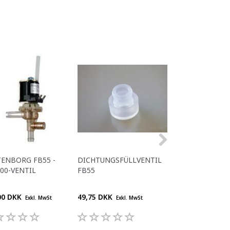
ENBORG FB55 -
DICHTUNGSFÜLLVENTIL
NYLONSCHLAUC
00-VENTIL
FB55
SCHWARZ Ø6 / 
5100
00 DKK
49,75 DKK
55,00 DKK
Exkl. MwSt
Exkl. MwSt
Exkl. M