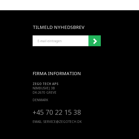
TILMELD NYHEDSBREV
E-
MAIL
EINTRAGEN
FIRMA INFORMATION
ZEGO TECH APS
NIMBUSVEJ 3B
DK-2670 GREVE
DENMARK
+45 70 22 15 38
EMAIL:
SERVICE@ZEGOTECH.DK