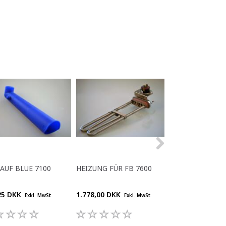
AUF BLUE 7100
HEIZUNG FÜR FB 7600
DICHTUNGSFÜL
FB55
25 DKK
1.778,00 DKK
49,75 DKK
Exkl. MwSt
Exkl. MwSt
Exkl. M