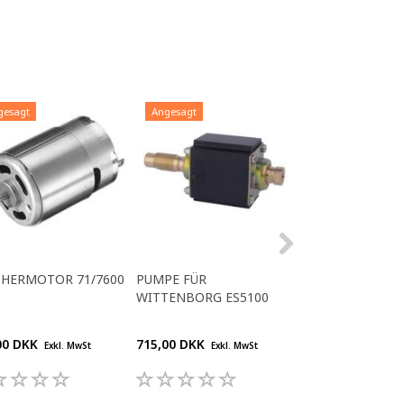
gesagt
Angesagt
Angesagt
CHERMOTOR 71/7600
PUMPE FÜR
RENOVIERTER
WITTENBORG ES5100
ERSATZWASSER
5100
00 DKK
715,00 DKK
4.460,00 DKK
Exkl. MwSt
Exkl. MwSt
Exk