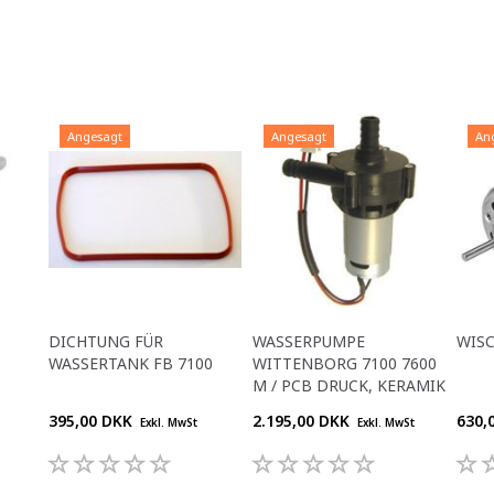
Angesagt
Angesagt
An
DICHTUNG FÜR
WASSERPUMPE
WIS
WASSERTANK FB 7100
WITTENBORG 7100 7600
M / PCB DRUCK, KERAMIK
395,00 DKK
2.195,00 DKK
630,
Exkl. MwSt
Exkl. MwSt