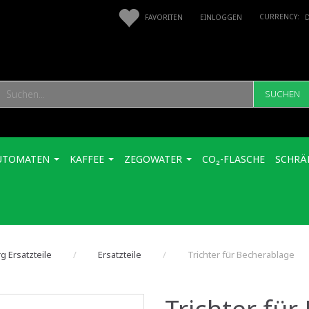
FAVORITEN
EINLOGGEN
SUCHEN
UTOMATEN
KAFFEE
ZEGOWATER
CO₂-FLASCHE
SCHRÄ
g Ersatzteile
Ersatzteile
Trichter für Becherablage
Trichter fü