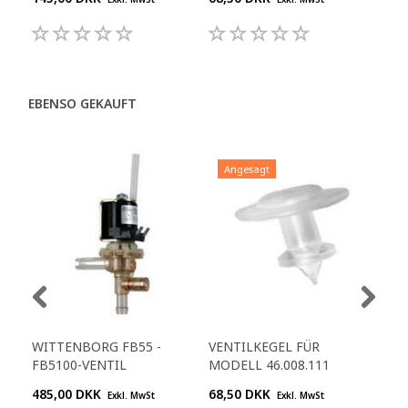
EBENSO GEKAUFT
Angesagt
WITTENBORG FB55 -
VENTILKEGEL FÜR
NT
FB5100-VENTIL
MODELL 46.008.111
SIL
485,00 DKK
68,50 DKK
69,
Exkl. MwSt
Exkl. MwSt