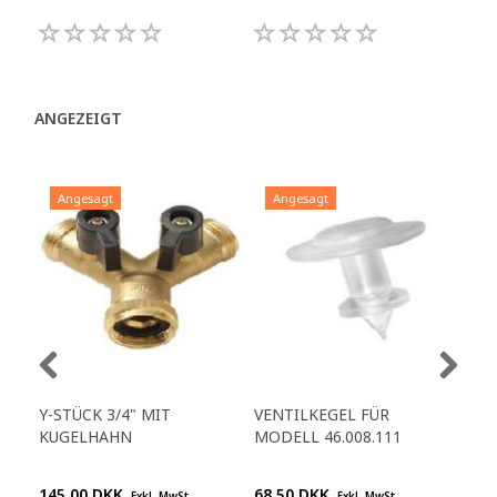
ANGEZEIGT
Angesagt
Angesagt
A
Y-STÜCK 3/4" MIT
VENTILKEGEL FÜR
DI
KUGELHAHN
MODELL 46.008.111
WAS
145,00 DKK
68,50 DKK
395
Exkl. MwSt
Exkl. MwSt