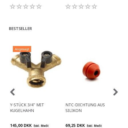
BESTSELLER
Angesagt
A
Y-STÜCK 3/4" MIT
NTC-DICHTUNG AUS
VEN
KUGELHAHN
SILIKON
MOD
145,00 DKK
69,25 DKK
68,
Exkl. MwSt
Exkl. MwSt