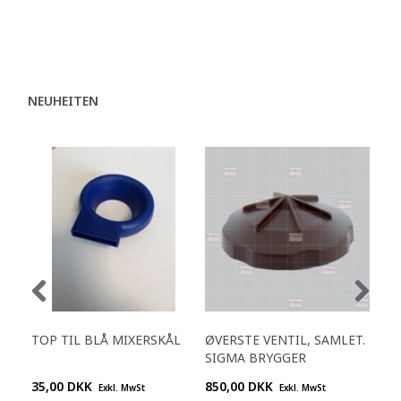
NEUHEITEN
TOP TIL BLÅ MIXERSKÅL
ØVERSTE VENTIL, SAMLET.
SCH
SIGMA BRYGGER
510
35,00 DKK
850,00 DKK
695
Exkl. MwSt
Exkl. MwSt