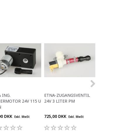
 ING.
ETNA-ZUGANGSVENTIL
ETNA RÜHRER
ERMOTOR 24V 115 U
24V 3 LITER PM
N
00 DKK
725,00 DKK
778,00 DKK
Exkl. MwSt
Exkl. MwSt
Exkl.