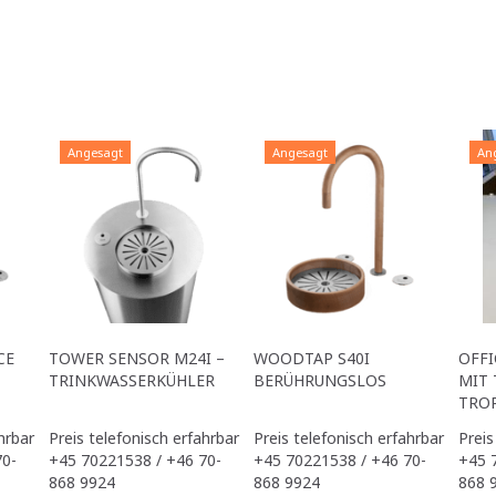
Angesagt
Angesagt
An
CE
TOWER SENSOR M24I –
WOODTAP S40I
OFFI
TRINKWASSERKÜHLER
BERÜHRUNGSLOS
MIT 
TRO
hrbar
Preis telefonisch erfahrbar
Preis telefonisch erfahrbar
Preis
70-
+45 70221538 / +46 70-
+45 70221538 / +46 70-
+45 
868 9924
868 9924
868 