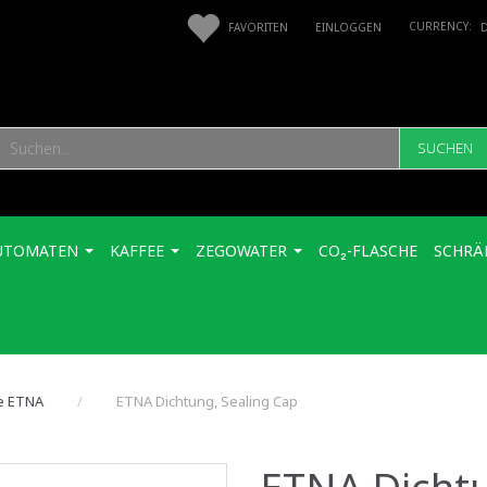
FAVORITEN
EINLOGGEN
SUCHEN
UTOMATEN
KAFFEE
ZEGOWATER
CO₂-FLASCHE
SCHRÄ
le ETNA
ETNA Dichtung, Sealing Cap
ETNA Dichtu