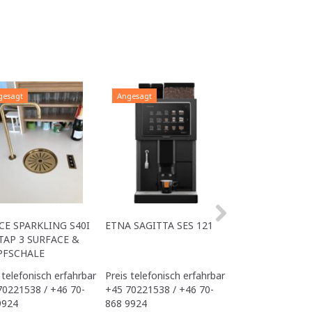
gesagt
Angesagt
Angesagt
CE SPARKLING S40I
ETNA SAGITTA SES 121
ALL IN ONE ACE
TAP 3 SURFACE &
OFFICE
PFSCHALE
 telefonisch erfahrbar
Preis telefonisch erfahrbar
Preis telefonisch
70221538 / +46 70-
+45 70221538 / +46 70-
+45 70221538 / 
9924
868 9924
868 9924