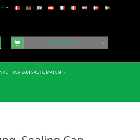
DKK
WARENKORB
NKE
VERKAUFSAUTOMATEN
ng, Sealing Cap