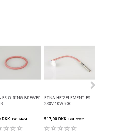
 ES O-RING BREWER
ETNA HEIZELEMENT ES
ETNA-FLACHKAB
ER
230V 10W 90C
KLEIN + MITTEL
0 DKK
517,00 DKK
312,00 DKK
Exkl. MwSt
Exkl. MwSt
Exkl.