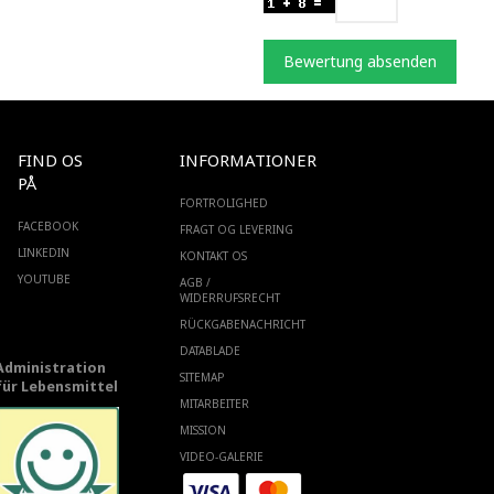
Bewertung absenden
FIND OS
INFORMATIONER
PÅ
FORTROLIGHED
FACEBOOK
FRAGT OG LEVERING
LINKEDIN
KONTAKT OS
YOUTUBE
AGB /
WIDERRUFSRECHT
RÜCKGABENACHRICHT
DATABLADE
Administration
SITEMAP
für Lebensmittel
MITARBEITER
MISSION
VIDEO-GALERIE