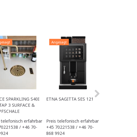
gesagt
Angesagt
Angesagt
CE SPARKLING S40I
ETNA SAGITTA SES 121
ALL IN ONE ACE
TAP 3 SURFACE &
OFFICE
PFSCHALE
 telefonisch erfahrbar
Preis telefonisch erfahrbar
Preis telefonisch
70221538 / +46 70-
+45 70221538 / +46 70-
+45 70221538 / 
9924
868 9924
868 9924