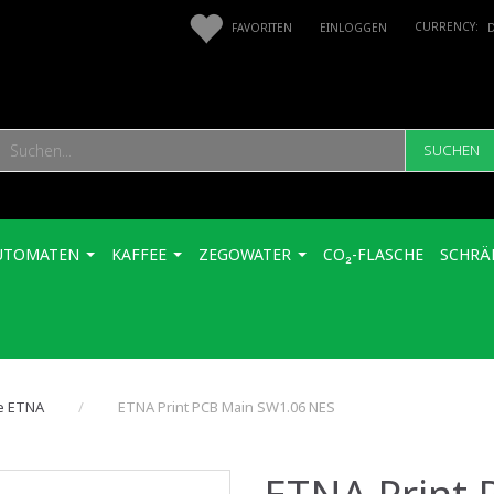
FAVORITEN
EINLOGGEN
SUCHEN
UTOMATEN
KAFFEE
ZEGOWATER
CO₂-FLASCHE
SCHRÄ
le ETNA
ETNA Print PCB Main SW1.06 NES
ETNA Print