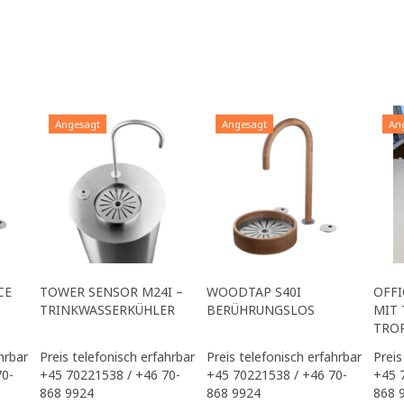
Angesagt
Angesagt
An
CE
TOWER SENSOR M24I –
WOODTAP S40I
OFFI
TRINKWASSERKÜHLER
BERÜHRUNGSLOS
MIT 
TRO
hrbar
Preis telefonisch erfahrbar
Preis telefonisch erfahrbar
Preis
70-
+45 70221538 / +46 70-
+45 70221538 / +46 70-
+45 
868 9924
868 9924
868 