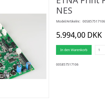
NES
Model/Artikelnr.:
00S857517106
5.994,00 DKK
In den Warenkorb
00S857517106