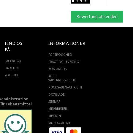
Bewertung absenden
FIND OS
INFORMATIONER
PÅ
FORTROLIGHED
FACEBOOK
FRAGT OG LEVERING
LINKEDIN
KONTAKT OS
YOUTUBE
AGB /
WIDERRUFSRECHT
RÜCKGABENACHRICHT
DATABLADE
Administration
SITEMAP
für Lebensmittel
MITARBEITER
MISSION
VIDEO-GALERIE