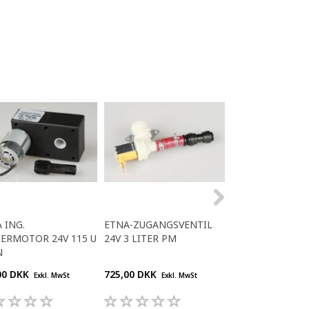
 ING.
ETNA-ZUGANGSVENTIL
ETNA RÜHRER
ERMOTOR 24V 115 U
24V 3 LITER PM
N
00 DKK
725,00 DKK
778,00 DKK
Exkl. MwSt
Exkl. MwSt
Exkl.