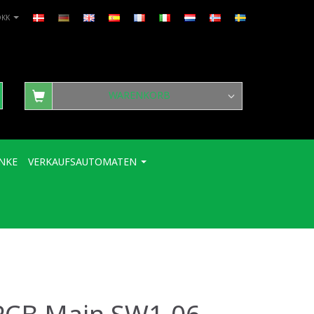
DKK
WARENKORB
NKE
VERKAUFSAUTOMATEN
 PCB Main SW1.06