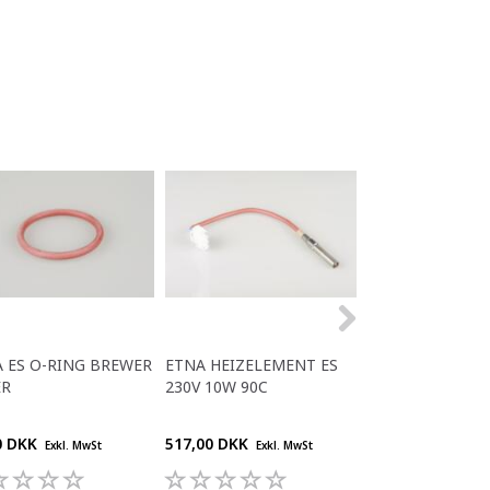
 ES O-RING BREWER
ETNA HEIZELEMENT ES
ETNA-FLACHKAB
ER
230V 10W 90C
KLEIN + MITTEL
0 DKK
517,00 DKK
312,00 DKK
Exkl. MwSt
Exkl. MwSt
Exkl.