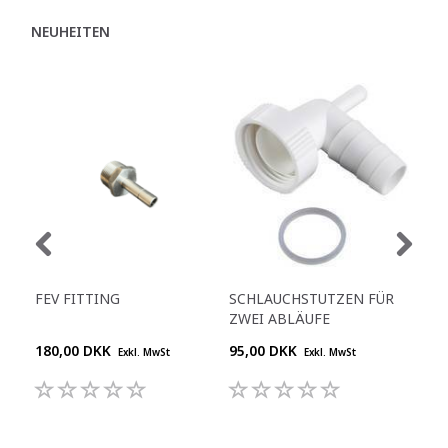
NEUHEITEN
FEV FITTING
SCHLAUCHSTUTZEN FÜR
KO
ZWEI ABLÄUFE
40 
180,00 DKK
95,00 DKK
909
Exkl. MwSt
Exkl. MwSt