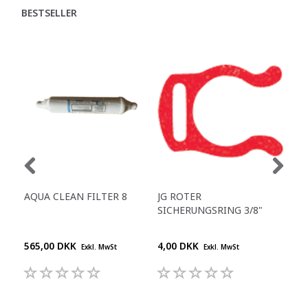
BESTSELLER
AQUA CLEAN FILTER 8
JG ROTER
RE
SICHERUNGSRING 3/8"
ZU
TR
565,00 DKK
4,00 DKK
210
Exkl. MwSt
Exkl. MwSt