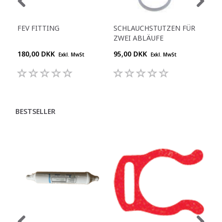
FEV FITTING
SCHLAUCHSTUTZEN FÜR
KO
ZWEI ABLÄUFE
40 
180,00 DKK
95,00 DKK
909
Exkl. MwSt
Exkl. MwSt
BESTSELLER