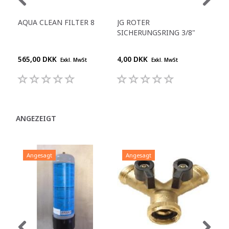
AQUA CLEAN FILTER 8
JG ROTER
RE
SICHERUNGSRING 3/8"
ZU
TR
565,00 DKK
4,00 DKK
210
Exkl. MwSt
Exkl. MwSt
ANGEZEIGT
Angesagt
Angesagt
A