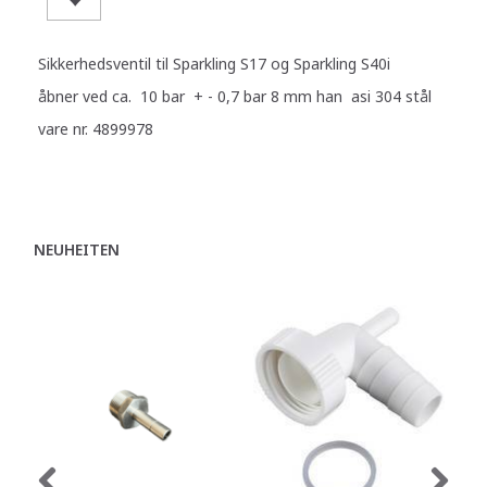
Sikkerhedsventil til Sparkling S17 og Sparkling S40i
åbner ved ca. 10 bar + - 0,7 bar 8 mm han asi 304 stål
vare nr. 4899978
NEUHEITEN