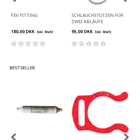
FEV FITTING
SCHLAUCHSTUTZEN FÜR
KO
ZWEI ABLÄUFE
40 
180,00 DKK
95,00 DKK
909
Exkl. MwSt
Exkl. MwSt
BESTSELLER