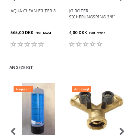
AQUA CLEAN FILTER 8
JG ROTER
RE
SICHERUNGSRING 3/8"
ZU
TR
565,00 DKK
4,00 DKK
210
Exkl. MwSt
Exkl. MwSt
ANGEZEIGT
Angesagt
Angesagt
A