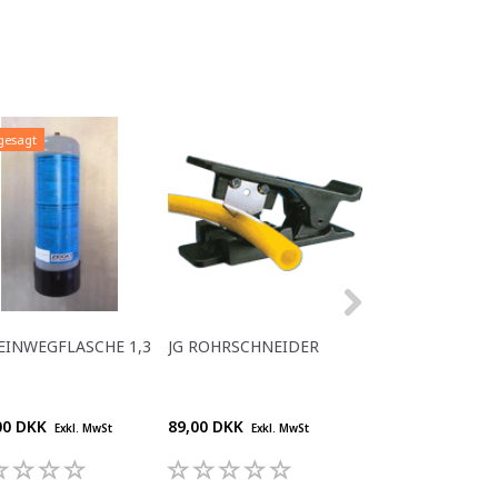
gesagt
EINWEGFLASCHE 1,3
JG ROHRSCHNEIDER
CO₂-EINWEGFLA
KG
00 DKK
89,00 DKK
360,00 DKK
Exkl. MwSt
Exkl. MwSt
Exkl.