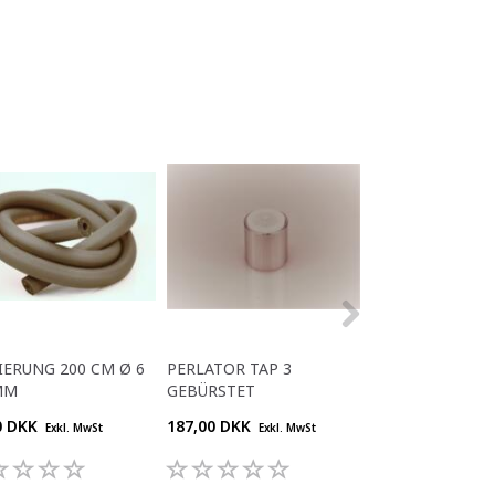
IERUNG 200 CM Ø 6
PERLATOR TAP 3
CO₂-EINWEGFLA
MM
GEBÜRSTET
0,85 KG
0 DKK
187,00 DKK
320,00 DKK
Exkl. MwSt
Exkl. MwSt
Exkl.