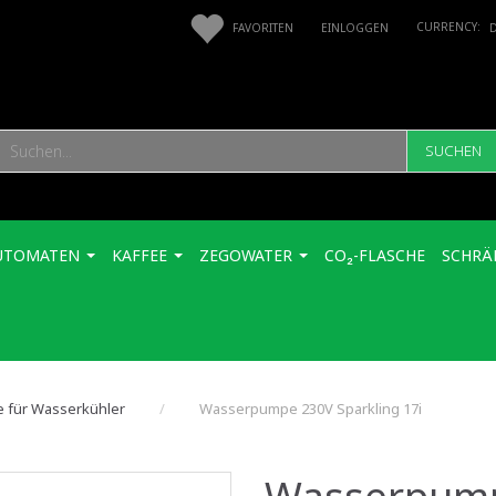
FAVORITEN
EINLOGGEN
SUCHEN
UTOMATEN
KAFFEE
ZEGOWATER
CO₂-FLASCHE
SCHRÄ
le für Wasserkühler
Wasserpumpe 230V Sparkling 17i
Wasserpump