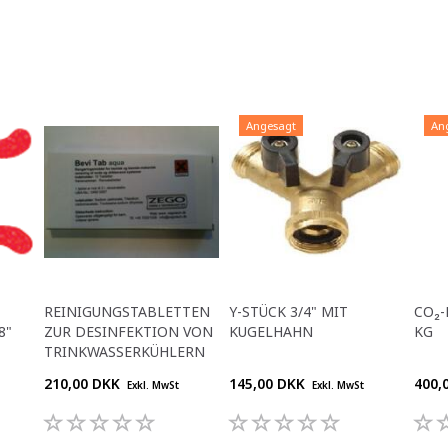
Angesagt
An
REINIGUNGSTABLETTEN
Y-STÜCK 3/4" MIT
CO₂-
8"
ZUR DESINFEKTION VON
KUGELHAHN
KG
TRINKWASSERKÜHLERN
210,00 DKK
145,00 DKK
400,
Exkl. MwSt
Exkl. MwSt