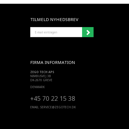
TILMELD NYHEDSBREV
E-
MAIL
EINTRAGEN
FIRMA INFORMATION
ZEGO TECH APS
NIMBUSVEJ 3B
DK-2670 GREVE
DENMARK
+45 70 22 15 38
EMAIL:
SERVICE@ZEGOTECH.DK