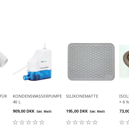
FÜR
KONDENSWASSERPUMPE
SILIKONEMATTE
ISOL
40 L
× 6 
909,00 DKK
195,00 DKK
73,0
Exkl. MwSt
Exkl. MwSt