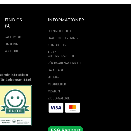
FIND OS
INFORMATIONER
PÅ
FORTROLIGHED
FACEBOOK
FRAGT OG LEVERING
LINKEDIN
KONTAKT OS
YOUTUBE
AGB /
WIDERRUFSRECHT
RÜCKGABENACHRICHT
DATABLADE
Administration
SITEMAP
für Lebensmittel
MITARBEITER
MISSION
VIDEO-GALERIE