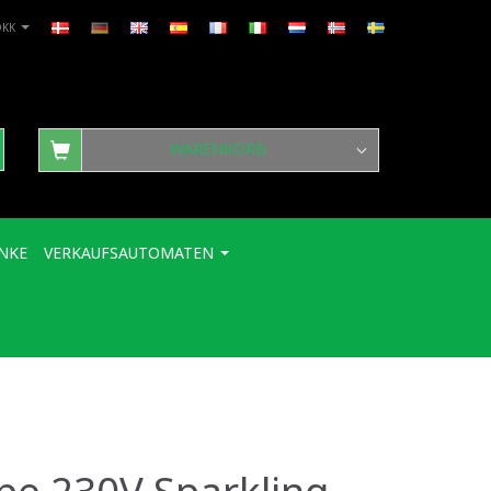
DKK
WARENKORB
NKE
VERKAUFSAUTOMATEN
e 230V Sparkling