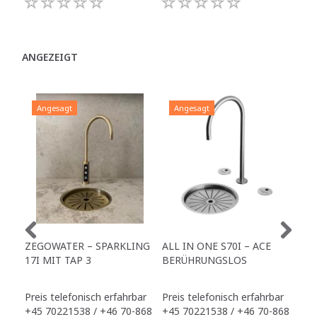
ANGEZEIGT
Angesagt
Angesagt
A
ZEGOWATER – SPARKLING
ALL IN ONE S70I – ACE
TO
17I MIT TAP 3
BERÜHRUNGSLOS
TR
Preis telefonisch erfahrbar
Preis telefonisch erfahrbar
Pre
+45 70221538 / +46 70-868
+45 70221538 / +46 70-868
+45