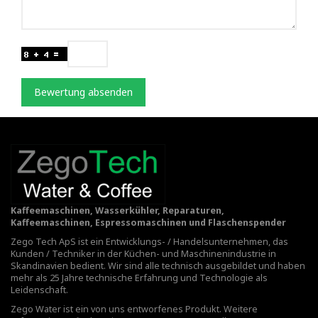
Bewertung absenden
Kaffeemaschinen, Wasserkühler, Reparaturen,
Kaffeemaschinen, Espressomaschinen und Flaschenspender
Zego Tech ApS ist ein Entwicklungs- / Handelsunternehmen, das
Kunden / Techniker in der Küchen- und Maschinenindustrie in
Skandinavien bedient. Wir sind alle technisch ausgebildet und haben
mehr als 25 Jahre technische Erfahrung und Technologie als
Leidenschaft.
Zego Water ist ein von uns entworfenes Produkt. Weitere