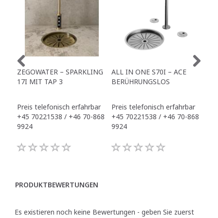
ZEGOWATER – SPARKLING
ALL IN ONE S70I – ACE
TO
17I MIT TAP 3
BERÜHRUNGSLOS
TR
Preis telefonisch erfahrbar
Preis telefonisch erfahrbar
Pre
+45 70221538 / +46 70-868
+45 70221538 / +46 70-868
+45
9924
9924
992
PRODUKTBEWERTUNGEN
Es existieren noch keine Bewertungen - geben Sie zuerst