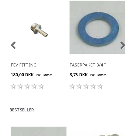
FEV FITTING
FASERPAKET 3/4 "
FAS
180,00 DKK
3,75 DKK
3,5
Exkl. MwSt
Exkl. MwSt
BESTSELLER