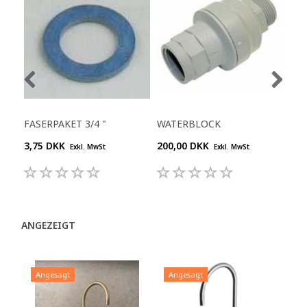
FASERPAKET 3/4 "
WATERBLOCK
FAS
3,75 DKK
200,00 DKK
3,5
Exkl. MwSt
Exkl. MwSt
ANGEZEIGT
Angesagt
Angesagt
A