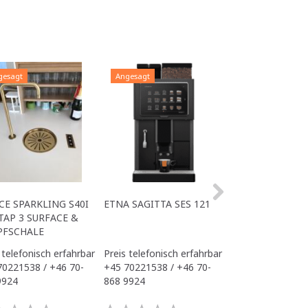
gesagt
Angesagt
Angesagt
CE SPARKLING S40I
ETNA SAGITTA SES 121
ALL IN ONE ACE
TAP 3 SURFACE &
OFFICE
PFSCHALE
 telefonisch erfahrbar
Preis telefonisch erfahrbar
Preis telefonisch
70221538 / +46 70-
+45 70221538 / +46 70-
+45 70221538 / 
9924
868 9924
868 9924