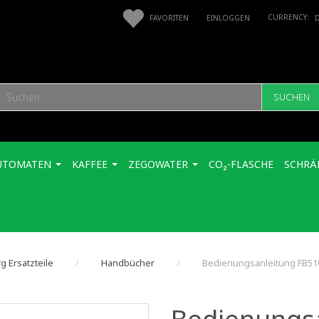
FAVORITEN
EINLOGGEN
SUCHEN
UTOMATEN
KAFFEE
ZEGOWATER
CO₂-FLASCHE
SCHRÄ
g Ersatzteile
Handbücher
Bedienungsanleitung FB51
Bedienungs