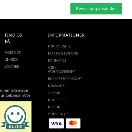
Bewertung absenden
FIND OS
INFORMATIONER
PÅ
FORTROLIGHED
FACEBOOK
FRAGT OG LEVERING
LINKEDIN
KONTAKT OS
YOUTUBE
AGB /
WIDERRUFSRECHT
RÜCKGABENACHRICHT
DATABLADE
Administration
SITEMAP
für Lebensmittel
MITARBEITER
MISSION
VIDEO-GALERIE