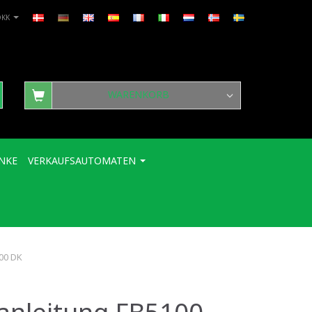
DKK
WARENKORB
NKE
VERKAUFSAUTOMATEN
00 DK
anleitung FB5100