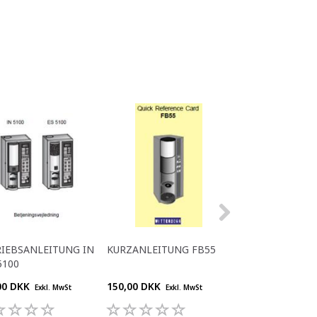
IEBSANLEITUNG IN
KURZANLEITUNG FB55
KURZANLEITUNG
5100
DK
00 DKK
150,00 DKK
150,00 DKK
Exkl. MwSt
Exkl. MwSt
Exkl.