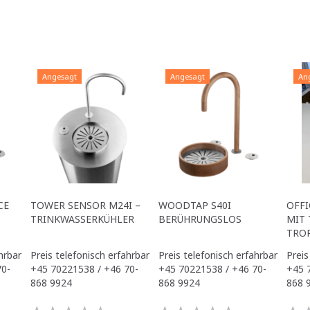
Angesagt
Angesagt
An
CE
TOWER SENSOR M24I –
WOODTAP S40I
OFFI
TRINKWASSERKÜHLER
BERÜHRUNGSLOS
MIT 
TRO
hrbar
Preis telefonisch erfahrbar
Preis telefonisch erfahrbar
Preis
70-
+45 70221538 / +46 70-
+45 70221538 / +46 70-
+45 
868 9924
868 9924
868 