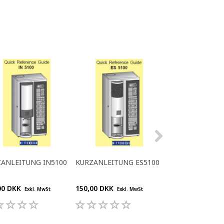
ANLEITUNG IN5100
KURZANLEITUNG ES5100
KURZANLEITUNG
DK
00 DKK
150,00 DKK
150,00 DKK
Exkl. MwSt
Exkl. MwSt
Exkl.