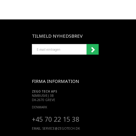
TILMELD NYHEDSBREV
E-
MAIL
EINTRAGEN
FIRMA INFORMATION
ZEGO TECH APS
NIMBUSVEJ 3B
DK-2670 GREVE
DENMARK
+45 70 22 15 38
EMAIL:
SERVICE@ZEGOTECH.DK