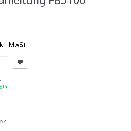
kl. MwSt
K
igen
 DK