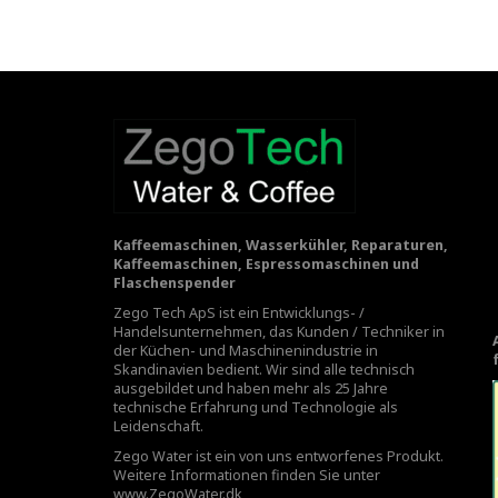
Kaffeemaschinen, Wasserkühler, Reparaturen,
Kaffeemaschinen, Espressomaschinen und
Flaschenspender
Zego Tech ApS ist ein Entwicklungs- /
Handelsunternehmen, das Kunden / Techniker in
der Küchen- und Maschinenindustrie in
Skandinavien bedient. Wir sind alle technisch
ausgebildet und haben mehr als 25 Jahre
technische Erfahrung und Technologie als
Leidenschaft.
Zego Water ist ein von uns entworfenes Produkt.
Weitere Informationen finden Sie unter
www.ZegoWater.dk