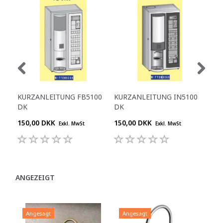
KURZANLEITUNG FB5100
KURZANLEITUNG IN5100
KU
DK
DK
DK
150,00 DKK
150,00 DKK
150
Exkl. MwSt
Exkl. MwSt
ANGEZEIGT
Angesagt
Angesagt
A