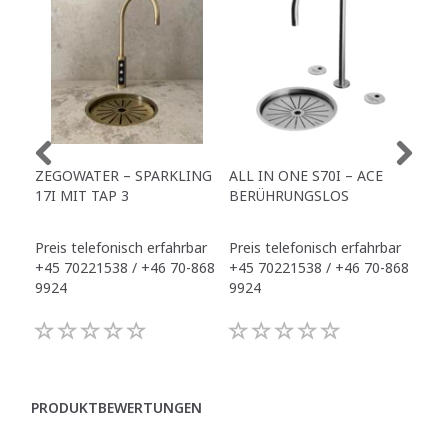
ZEGOWATER – SPARKLING
ALL IN ONE S70I – ACE
TO
17I MIT TAP 3
BERÜHRUNGSLOS
TR
Preis telefonisch erfahrbar
Preis telefonisch erfahrbar
Pre
+45 70221538 / +46 70-868
+45 70221538 / +46 70-868
+45
9924
9924
992
PRODUKTBEWERTUNGEN