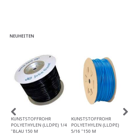
NEUHEITEN
KUNSTSTOFFROHR
KUNSTSTOFFROHR
KU
POLYETHYLEN (LLDPE) 1/4
POLYETHYLEN (LLDPE)
POL
"BLAU 150 M
5/16 "150 M
5/1