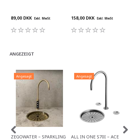
POL
"BL
89,00 DKK
158,00 DKK
159
Exkl. MwSt
Exkl. MwSt
ANGEZEIGT
Angesagt
Angesagt
A
ZEGOWATER – SPARKLING
ALL IN ONE S70I – ACE
TO