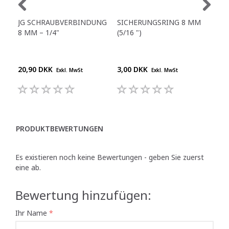
JG SCHRAUBVERBINDUNG
SICHERUNGSRING 8 MM
GE
8 MM – 1/4"
(5/16 ")
"- 5
20,90 DKK
3,00 DKK
22,
Exkl. MwSt
Exkl. MwSt
PRODUKTBEWERTUNGEN
Es existieren noch keine Bewertungen - geben Sie zuerst
eine ab.
Bewertung hinzufügen:
Ihr Name