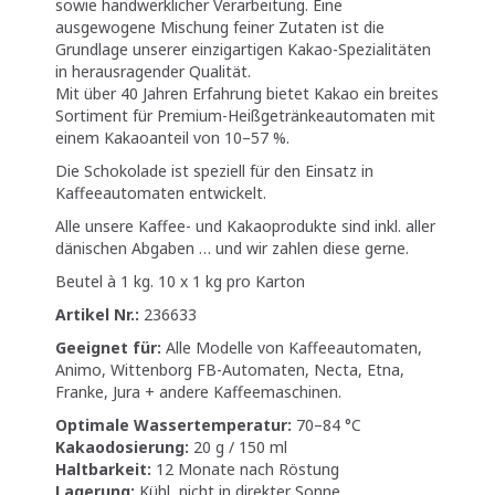
sowie handwerklicher Verarbeitung. Eine
ausgewogene Mischung feiner Zutaten ist die
Grundlage unserer einzigartigen Kakao-Spezialitäten
in herausragender Qualität.
Mit über 40 Jahren Erfahrung bietet Kakao ein breites
Sortiment für Premium-Heißgetränkeautomaten mit
einem Kakaoanteil von 10–57 %.
Die Schokolade ist speziell für den Einsatz in
Kaffeeautomaten entwickelt.
Alle unsere Kaffee- und Kakaoprodukte sind inkl. aller
dänischen Abgaben … und wir zahlen diese gerne.
Beutel à 1 kg. 10 x 1 kg pro Karton
Artikel Nr.:
236633
Geeignet für:
Alle Modelle von Kaffeeautomaten,
Animo, Wittenborg FB-Automaten, Necta, Etna,
Franke, Jura + andere Kaffeemaschinen.
Optimale Wassertemperatur:
70–84 °C
Kakaodosierung:
20 g / 150 ml
Haltbarkeit:
12 Monate nach Röstung
Lagerung:
Kühl, nicht in direkter Sonne