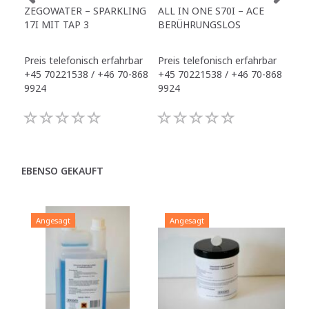
ZEGOWATER – SPARKLING
ALL IN ONE S70I – ACE
TO
17I MIT TAP 3
BERÜHRUNGSLOS
TR
Preis telefonisch erfahrbar
Preis telefonisch erfahrbar
Pre
+45 70221538 / +46 70-868
+45 70221538 / +46 70-868
+45
9924
9924
992
EBENSO GEKAUFT
Angesagt
Angesagt
A