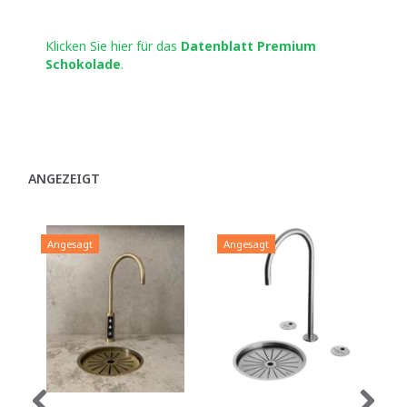
Klicken Sie hier für das
Datenblatt Premium
Schokolade
.
ANGEZEIGT
Angesagt
Angesagt
A