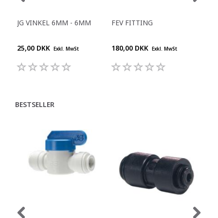
JG VINKEL 6MM - 6MM
FEV FITTING
JG 
KO
25,00 DKK
180,00 DKK
104
Exkl. MwSt
Exkl. MwSt
BESTSELLER