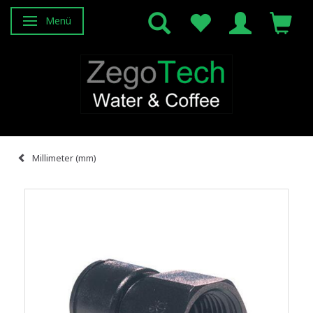
Menü
Anzeige ändern
Millimeter (mm)