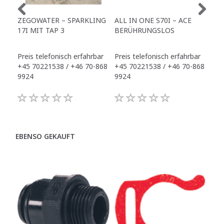
ZEGOWATER – SPARKLING
ALL IN ONE S70I – ACE
TO
17I MIT TAP 3
BERÜHRUNGSLOS
TR
Preis telefonisch erfahrbar
Preis telefonisch erfahrbar
Pre
+45 70221538 / +46 70-868
+45 70221538 / +46 70-868
+45
9924
9924
992
EBENSO GEKAUFT