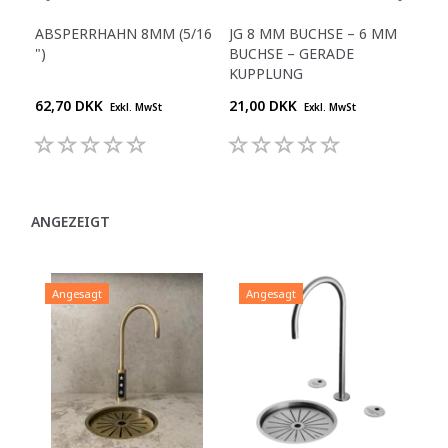
ABSPERRHAHN 8MM (5/16
JG 8 MM BUCHSE – 6 MM
SC
")
BUCHSE – GERADE
- 1/
KUPPLUNG
62,70 DKK
21,00 DKK
16,
Exkl. MwSt
Exkl. MwSt
ANGEZEIGT
Angesagt
Angesagt
A