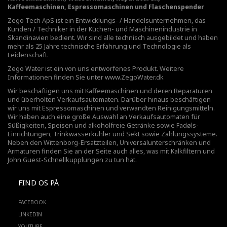
Kaffeemaschinen, Espressomaschinen und Flaschenspender
Zego Tech ApS ist ein Entwicklungs- / Handelsunternehmen, das
Kunden / Techniker in der Küchen- und Maschinenindustrie in
Skandinavien bedient. Wir sind alle technisch ausgebildet und haben
mehr als 25 Jahre technische Erfahrung und Technologie als
Leidenschaft.
Zego Water ist ein von uns entworfenes Produkt. Weitere
Informationen finden Sie unter
www.ZegoWater.dk
Wir beschäftigen uns mit Kaffeemaschinen und deren Reparaturen
und überholten Verkaufsautomaten. Darüber hinaus beschäftigen
wir uns mit Espressomaschinen und verwandten Reinigungsmitteln.
Wir haben auch eine große Auswahl an Verkaufsautomaten für
Süßigkeiten, Speisen und alkoholfreie Getränke sowie Fadøls-
Einrichtungen,
Trinkwasserkühler
und Sekt sowie Zahlungssysteme.
Neben den Wittenborg-Ersatzteilen, Universalunterschränken und
Armaturen finden Sie an der Seite auch alles, was mit Kalkfiltern und
John Guest-Schnellkupplungen zu tun hat.
FIND OS PÅ
FACEBOOK
LINKEDIN
YOUTUBE