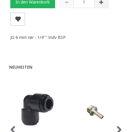
In den Warenkorb
JG 6 mm rør - 1/4"" Indv BSP
NEUHEITEN