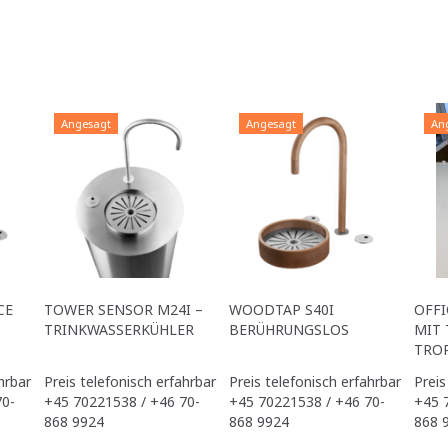
Angesagt
Angesagt
An
CE
TOWER SENSOR M24I –
WOODTAP S40I
OFFI
TRINKWASSERKÜHLER
BERÜHRUNGSLOS
MIT 
TRO
hrbar
Preis telefonisch erfahrbar
Preis telefonisch erfahrbar
Preis
70-
+45 70221538 / +46 70-
+45 70221538 / +46 70-
+45 
868 9924
868 9924
868 