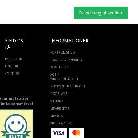
Bewertung absenden
FIND OS
INFORMATIONER
PÅ
FORTROLIGHED
FACEBOOK
FRAGT OG LEVERING
LINKEDIN
KONTAKT OS
YOUTUBE
AGB /
WIDERRUFSRECHT
RÜCKGABENACHRICHT
DATABLADE
Administration
SITEMAP
für Lebensmittel
MITARBEITER
MISSION
VIDEO-GALERIE