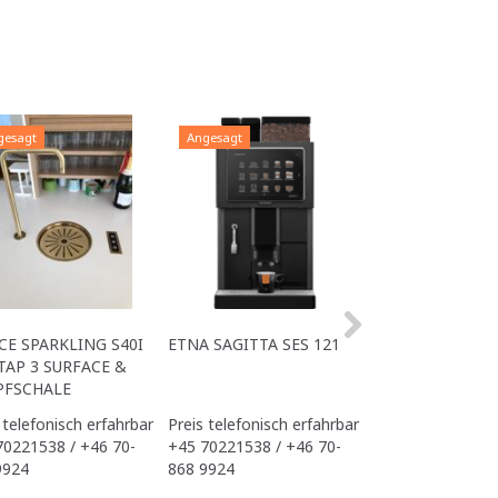
gesagt
Angesagt
Angesagt
CE SPARKLING S40I
ETNA SAGITTA SES 121
ALL IN ONE ACE
TAP 3 SURFACE &
OFFICE
PFSCHALE
 telefonisch erfahrbar
Preis telefonisch erfahrbar
Preis telefonisch
70221538 / +46 70-
+45 70221538 / +46 70-
+45 70221538 / 
9924
868 9924
868 9924