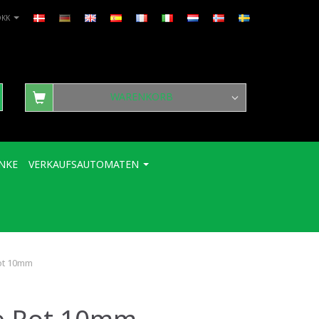
DKK
WARENKORB
NKE
VERKAUFSAUTOMATEN
ot 10mm
e Rot 10mm