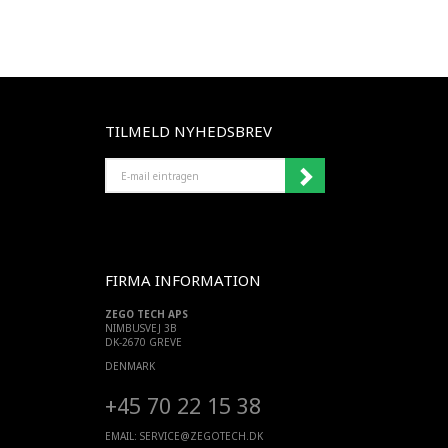
TILMELD NYHEDSBREV
E-
MAIL
EINTRAGEN
FIRMA INFORMATION
ZEGO TECH APS
NIMBUSVEJ 3B
DK-2670 GREVE
DENMARK
+45 70 22 15 38
EMAIL:
SERVICE@ZEGOTECH.DK