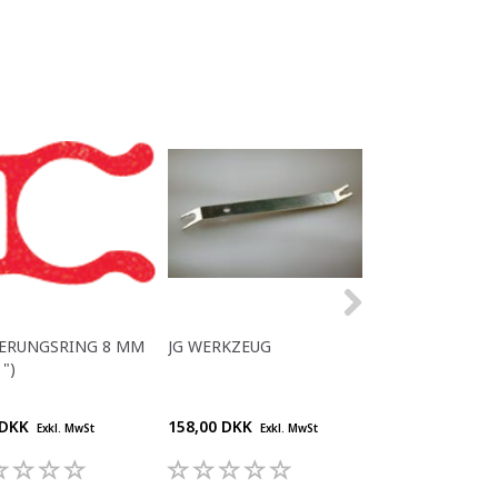
HERUNGSRING 8 MM
JG WERKZEUG
REDUZIERUNG 8
 ")
MM
 DKK
158,00 DKK
15,40 DKK
Exkl. MwSt
Exkl. MwSt
Exkl. M