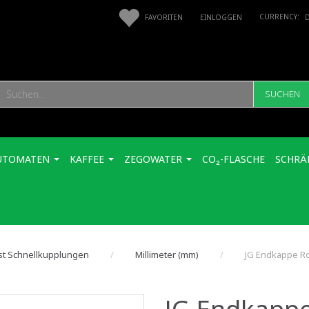
FAVORITEN
EINLOGGEN
SUCHEN
UTOMATEN
KAFFEE
ZEGOWATER
CO₂-FLASCHE
SCHRÄ
st Schnellkupplungen
Millimeter (mm)
JG Endkappe R
JG Endkapp