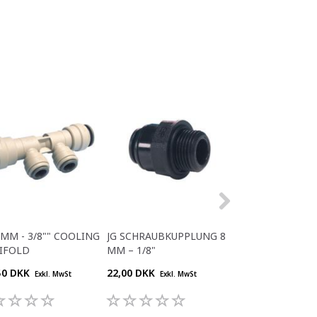
5MM - 3/8"" COOLING
JG SCHRAUBKUPPLUNG 8
JG T-STYKKE 6 
IFOLD
MM – 1/8"
50 DKK
22,00 DKK
30,80 DKK
Exkl. MwSt
Exkl. MwSt
Exkl. M