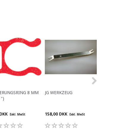
HERUNGSRING 8 MM
JG WERKZEUG
REDUZIERUNG 8
 ")
MM
 DKK
158,00 DKK
15,40 DKK
Exkl. MwSt
Exkl. MwSt
Exkl. M