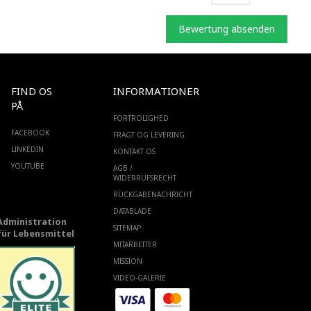
Bewertung absenden
FIND OS
INFORMATIONER
PÅ
FORTROLIGHED
FACEBOOK
FRAGT OG LEVERING
LINKEDIN
KONTAKT OS
YOUTUBE
AGB /
WIDERRUFSRECHT
RÜCKGABENACHRICHT
DATABLADE
Administration
SITEMAP
für Lebensmittel
MITARBEITER
MISSION
VIDEO-GALERIE