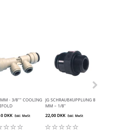
5MM - 3/8"" COOLING
JG SCHRAUBKUPPLUNG 8
JG T-STYKKE 6 
IFOLD
MM – 1/8"
50 DKK
22,00 DKK
30,80 DKK
Exkl. MwSt
Exkl. MwSt
Exkl. M