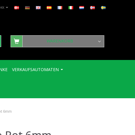
DKK
WARENKORB
NKE
VERKAUFSAUTOMATEN
ot 6mm
e Rot 6mm