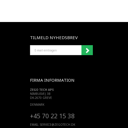
TILMELD NYHEDSBREV
E-
MAIL
EINTRAGEN
FIRMA INFORMATION
ZEGO TECH APS
NIMBUSVEJ 3B
DK-2670 GREVE
DENMARK
+45 70 22 15 38
EMAIL:
SERVICE@ZEGOTECH.DK