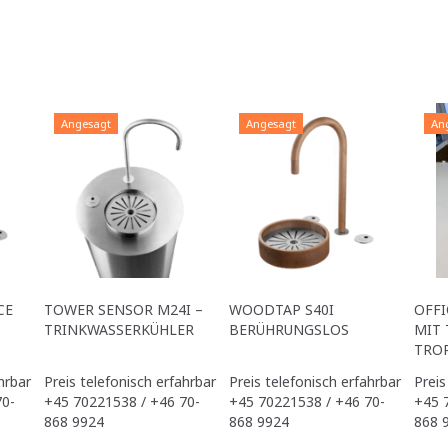
Angesagt
Angesagt
An
CE
TOWER SENSOR M24I –
WOODTAP S40I
OFFI
TRINKWASSERKÜHLER
BERÜHRUNGSLOS
MIT 
TRO
hrbar
Preis telefonisch erfahrbar
Preis telefonisch erfahrbar
Preis
70-
+45 70221538 / +46 70-
+45 70221538 / +46 70-
+45 
868 9924
868 9924
868 