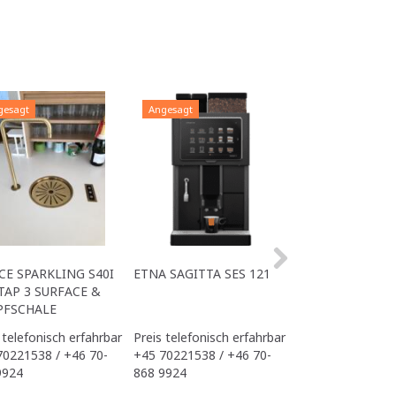
gesagt
Angesagt
Angesagt
CE SPARKLING S40I
ETNA SAGITTA SES 121
ALL IN ONE ACE
TAP 3 SURFACE &
OFFICE
PFSCHALE
 telefonisch erfahrbar
Preis telefonisch erfahrbar
Preis telefonisch
70221538 / +46 70-
+45 70221538 / +46 70-
+45 70221538 / 
9924
868 9924
868 9924