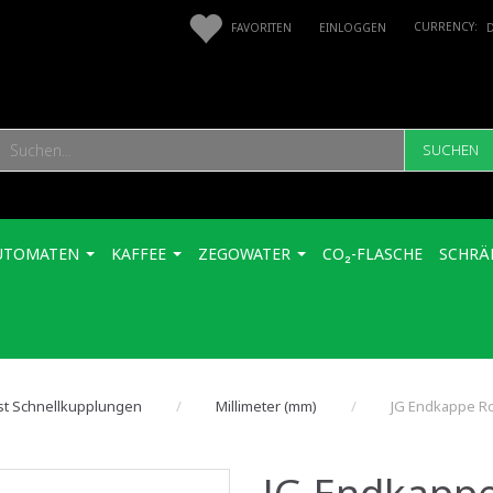
FAVORITEN
EINLOGGEN
SUCHEN
UTOMATEN
KAFFEE
ZEGOWATER
CO₂-FLASCHE
SCHRÄ
st Schnellkupplungen
Millimeter (mm)
JG Endkappe R
JG Endkapp