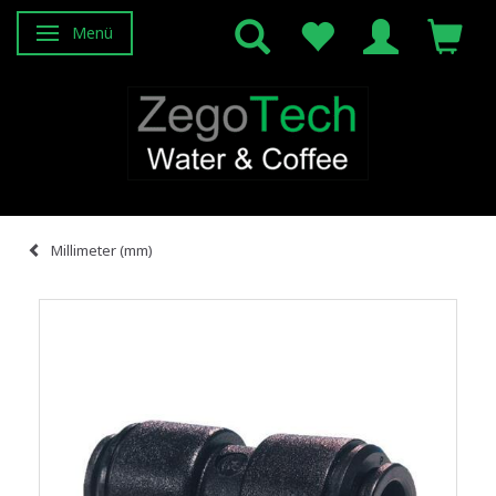
Menü
Anzeige ändern
Millimeter (mm)