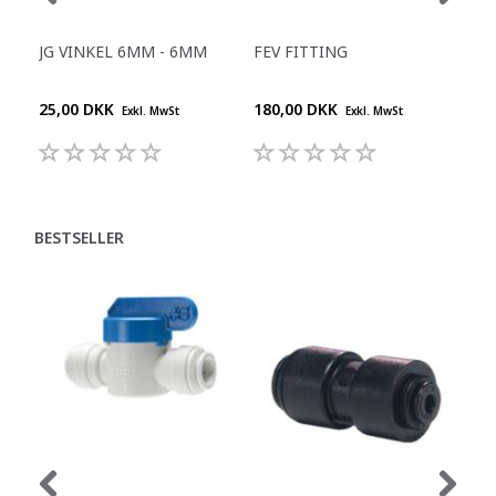
JG VINKEL 6MM - 6MM
FEV FITTING
JG 
KO
25,00 DKK
180,00 DKK
104
Exkl. MwSt
Exkl. MwSt
BESTSELLER