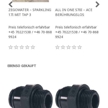
ZEGOWATER – SPARKLING
ALL IN ONE S70I – ACE
TO
17I MIT TAP 3
BERÜHRUNGSLOS
TR
Preis telefonisch erfahrbar
Preis telefonisch erfahrbar
Pre
+45 70221538 / +46 70-868
+45 70221538 / +46 70-868
+45
9924
9924
992
EBENSO GEKAUFT