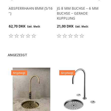
ABSPERRHAHN 8MM (5/16
JG 8 MM BUCHSE – 6 MM
SC
")
BUCHSE – GERADE
- 1/
KUPPLUNG
62,70 DKK
21,00 DKK
16,
Exkl. MwSt
Exkl. MwSt
ANGEZEIGT
Angesagt
Angesagt
A