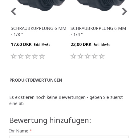
SCHRAUBKUPPLUNG 6 MM
SCHRAUBKUPPLUNG 6 MM
JG
- 1/8 "
- 1/4 "
8 M
17,60 DKK
22,00 DKK
20,
Exkl. MwSt
Exkl. MwSt
PRODUKTBEWERTUNGEN
Es existieren noch keine Bewertungen - geben Sie zuerst
eine ab.
Bewertung hinzufügen:
Ihr Name