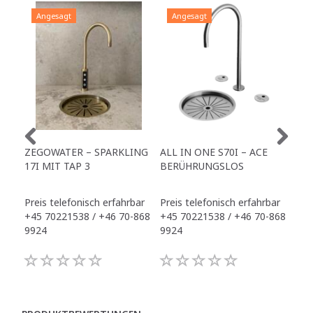
Angesagt
Angesagt
A
ZEGOWATER – SPARKLING
ALL IN ONE S70I – ACE
TO
17I MIT TAP 3
BERÜHRUNGSLOS
TR
Preis telefonisch erfahrbar
Preis telefonisch erfahrbar
Pre
+45 70221538 / +46 70-868
+45 70221538 / +46 70-868
+45
9924
9924
992