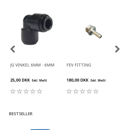
JG VINKEL 6MM - 6MM
FEV FITTING
JG 
KO
25,00 DKK
180,00 DKK
104
Exkl. MwSt
Exkl. MwSt
BESTSELLER