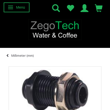
Menü
Anzeige ändern
Millimeter (mm)