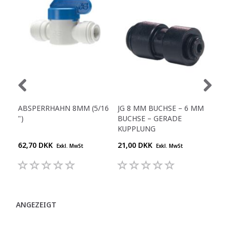
ABSPERRHAHN 8MM (5/16
JG 8 MM BUCHSE – 6 MM
SC
")
BUCHSE – GERADE
- 1/
KUPPLUNG
62,70 DKK
21,00 DKK
16,
Exkl. MwSt
Exkl. MwSt
ANGEZEIGT