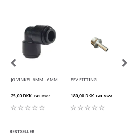
JG VINKEL 6MM - 6MM
FEV FITTING
JG 
KO
25,00 DKK
180,00 DKK
104
Exkl. MwSt
Exkl. MwSt
BESTSELLER