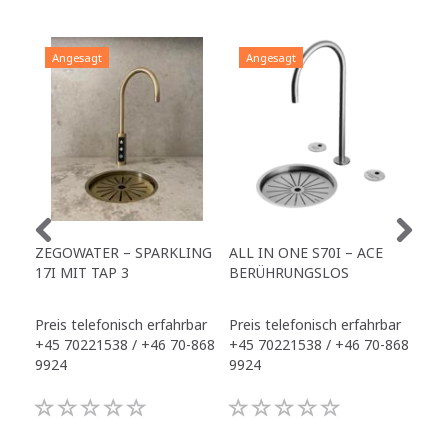
Angesagt
Angesagt
A
ZEGOWATER – SPARKLING
ALL IN ONE S70I – ACE
TO
17I MIT TAP 3
BERÜHRUNGSLOS
TR
Preis telefonisch erfahrbar
Preis telefonisch erfahrbar
Pre
+45 70221538 / +46 70-868
+45 70221538 / +46 70-868
+45
9924
9924
992