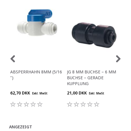
ABSPERRHAHN 8MM (5/16
JG 8 MM BUCHSE – 6 MM
SC
")
BUCHSE – GERADE
- 1/
KUPPLUNG
62,70 DKK
21,00 DKK
16,
Exkl. MwSt
Exkl. MwSt
ANGEZEIGT