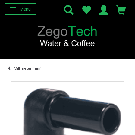
Menü
Anzeige ändern
Millimeter (mm)