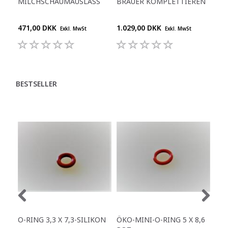
MILCHSCHAUMAUSLASS
BRAUER KOMPLETTIEREN
DIS
GL
471,00 DKK
1.029,00 DKK
589
Exkl. MwSt
Exkl. MwSt
BESTSELLER
O-RING 3,3 X 7,3-SILIKON
ÖKO-MINI-O-RING 5 X 8,6
SI