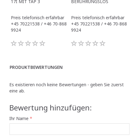
17I MIT TAP 3
BERÜHRUNGSLOS
TR
Preis telefonisch erfahrbar
Preis telefonisch erfahrbar
Pre
+45 70221538 / +46 70-868
+45 70221538 / +46 70-868
+45
9924
9924
992
PRODUKTBEWERTUNGEN
Es existieren noch keine Bewertungen - geben Sie zuerst
eine ab.
Bewertung hinzufügen:
Ihr Name