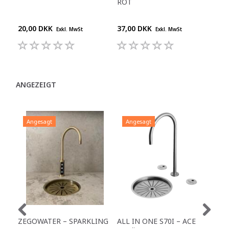
ROT
MI
20,00 DKK
37,00 DKK
29,
Exkl. MwSt
Exkl. MwSt
ANGEZEIGT
Angesagt
Angesagt
A
ZEGOWATER – SPARKLING
ALL IN ONE S70I – ACE
TO