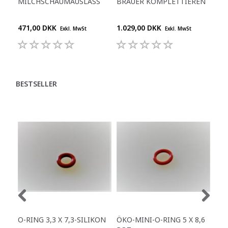
MILCHSCHAUMAUSLASS
BRAUER KOMPLETTIEREN
DIS
GL
471,00 DKK
1.029,00 DKK
589
Exkl. MwSt
Exkl. MwSt
BESTSELLER
O-RING 3,3 X 7,3-SILIKON
ÖKO-MINI-O-RING 5 X 8,6
SI