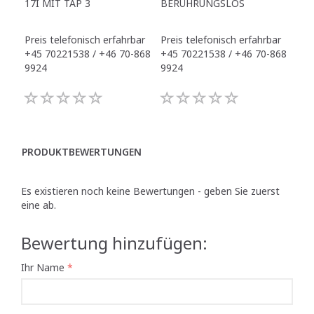
17I MIT TAP 3
BERÜHRUNGSLOS
TR
Preis telefonisch erfahrbar
Preis telefonisch erfahrbar
Pre
+45 70221538 / +46 70-868
+45 70221538 / +46 70-868
+45
9924
9924
992
PRODUKTBEWERTUNGEN
Es existieren noch keine Bewertungen - geben Sie zuerst
eine ab.
Bewertung hinzufügen:
Ihr Name