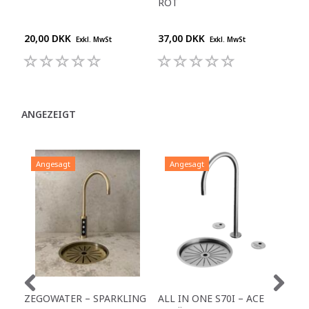
ROT
MI
20,00 DKK
37,00 DKK
29,
Exkl. MwSt
Exkl. MwSt
ANGEZEIGT
Angesagt
Angesagt
A
ZEGOWATER – SPARKLING
ALL IN ONE S70I – ACE
TO