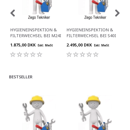
HYGIENEINSPEKTION &
HYGIENEINSPEKTION &
HY
FILTERWECHSEL BEI M24I
FILTERWECHSEL BEI S40I
FIL
1.875,00 DKK
2.495,00 DKK
2.4
Exkl. MwSt
Exkl. MwSt
BESTSELLER