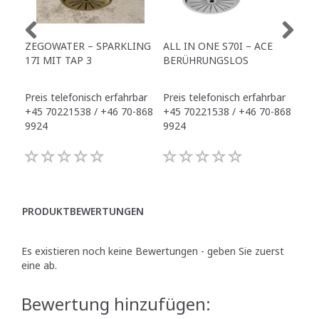
ZEGOWATER – SPARKLING
ALL IN ONE S70I – ACE
TO
17I MIT TAP 3
BERÜHRUNGSLOS
TR
Preis telefonisch erfahrbar
Preis telefonisch erfahrbar
Pre
+45 70221538 / +46 70-868
+45 70221538 / +46 70-868
+45
9924
9924
992
PRODUKTBEWERTUNGEN
Es existieren noch keine Bewertungen - geben Sie zuerst
eine ab.
Bewertung hinzufügen: