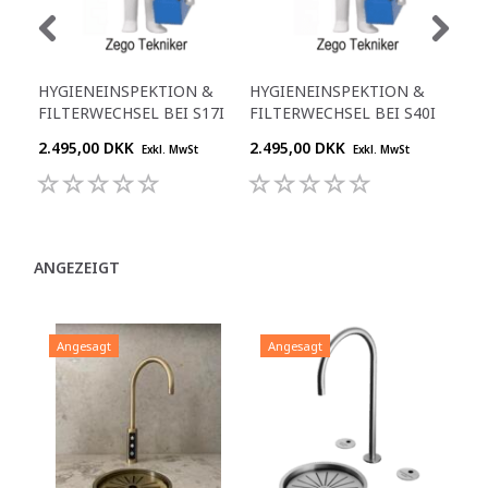
HYGIENEINSPEKTION &
HYGIENEINSPEKTION &
HY
FILTERWECHSEL BEI S17I
FILTERWECHSEL BEI S40I
FIL
2.495,00 DKK
2.495,00 DKK
1.8
Exkl. MwSt
Exkl. MwSt
ANGEZEIGT
Angesagt
Angesagt
A