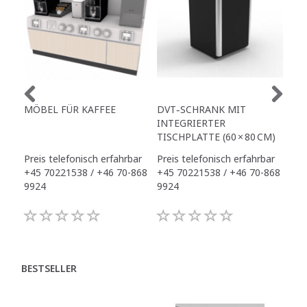
MÖBEL FÜR KAFFEE
DVT‑SCHRANK MIT
ZE
INTEGRIERTER
TR
TISCHPLATTE (60 × 80 CM)
OH
Preis telefonisch erfahrbar
Preis telefonisch erfahrbar
990
+45 70221538 / +46 70-868
+45 70221538 / +46 70-868
9924
9924
BESTSELLER