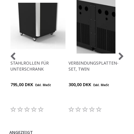
A
STAHLROLLEN FÜR
VERBINDUNGSPLATTEN-
BE
UNTERSCHRANK
SET, TWIN
795,00 DKK
300,00 DKK
1.9
Exkl. MwSt
Exkl. MwSt
ANGEZEIGT