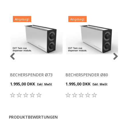
Angesagt
Angesagt
A
BECHERSPENDER Ø73
BECHERSPENDER Ø80
BE
1.995,00 DKK
1.995,00 DKK
1.9
Exkl. MwSt
Exkl. MwSt
PRODUKTBEWERTUNGEN