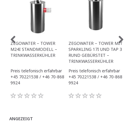
ZEGOWATER – TOWER
ZEGOWATER – TOWER MIT
DVT
M24I STANDMODELL –
SPARKLING 17I UND TAP 3
TRINKWASSERKÜHLER
RUND GEBÜRSTET –
TRINKWASSERKÜHLER
Preis telefonisch erfahrbar
Preis telefonisch erfahrbar
Pre
+45 70221538 / +46 70-868
+45 70221538 / +46 70-868
+45
9924
9924
992
ANGEZEIGT