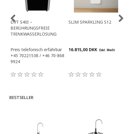
DVT S40I –
SLIM SPARKLING S12
TO
BERÜHRUNGSFREIE
TR
TRINKWASSERLÖSUNG
Preis telefonisch erfahrbar
16.815,00 DKK
Pre
Exkl. MwSt
+45 70221538 / +46 70-868
+45
9924
992
BESTSELLER