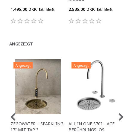
1.495,00 DKK
2.535,00 DKK
400
Exkl. MwSt
Exkl. MwSt
ANGEZEIGT
Angesagt
Angesagt
A
ZEGOWATER – SPARKLING
ALL IN ONE S70I – ACE
TO
17I MIT TAP 3
BERÜHRUNGSLOS
TR