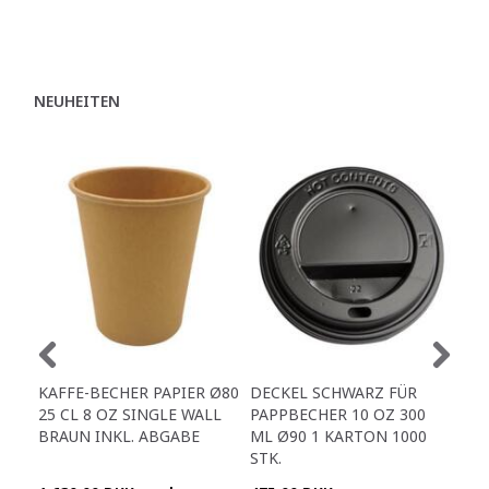
NEUHEITEN
KAFFE-BECHER PAPIER Ø80
DECKEL SCHWARZ FÜR
DEC
25 CL 8 OZ SINGLE WALL
PAPPBECHER 10 OZ 300
OMP
BRAUN INKL. ABGABE
ML Ø90 1 KARTON 1000
APP
STK.
80 