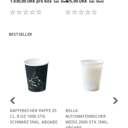
1.630,00 DKK pro
box
475,00 DKK
975
Exkl. MwSt
Exkl. MwSt
BESTSELLER
KAFFE­BECHER PAPPE 25
BELLA
DE
CL. 8 OZ 1000 STK.
AUTOMATENBECHER
PAP
SCHWARZ INKL. ABGABE
WEISS 2000 STK. INKL. A
Ø80
BGABE