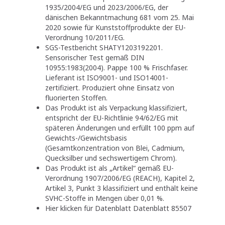
1935/2004/EG und 2023/2006/EG, der
dänischen Bekanntmachung 681 vom 25. Mai
2020 sowie für Kunststoffprodukte der EU-
Verordnung 10/2011/EG.
SGS-Testbericht SHATY1203192201.
Sensorischer Test gemäß DIN
10955:1983(2004). Pappe 100 % Frischfaser.
Lieferant ist ISO9001- und ISO14001-
zertifiziert. Produziert ohne Einsatz von
fluorierten Stoffen.
Das Produkt ist als Verpackung klassifiziert,
entspricht der EU-Richtlinie 94/62/EG mit
späteren Änderungen und erfüllt 100 ppm auf
Gewichts-/Gewichtsbasis
(Gesamtkonzentration von Blei, Cadmium,
Quecksilber und sechswertigem Chrom).
Das Produkt ist als „Artikel“ gemäß EU-
Verordnung 1907/2006/EG (REACH), Kapitel 2,
Artikel 3, Punkt 3 klassifiziert und enthält keine
SVHC-Stoffe in Mengen über 0,01 %.
Hier klicken für Datenblatt Datenblatt 85507