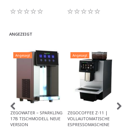
ANGEZEIGT
Angesagt
Angesagt
A
ZEGOWATER – SPARKLING
ZEGOCOFFEE Z-11 |
ZE
17B TISCHMODELL NEUE
VOLLAUTOMATISCHE
35
VERSION
ESPRESSOMASCHINE