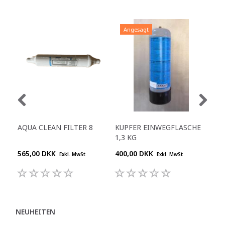
Angesagt
AQUA CLEAN FILTER 8
KUPFER EINWEGFLASCHE
HY
1,3 KG
FIL
565,00 DKK
400,00 DKK
2.4
Exkl. MwSt
Exkl. MwSt
NEUHEITEN