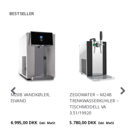
BESTSELLER
M20B VANDKØLER,
ZEGOWATER – M24B
ZE
ISVAND
TRINKWASSERKÜHLER –
TR
TISCHMODELL VA
A4
3.51/19920
3.5
6.995,00 DKK
5.780,00 DKK
Pre
Exkl. MwSt
Exkl. MwSt
+45
992