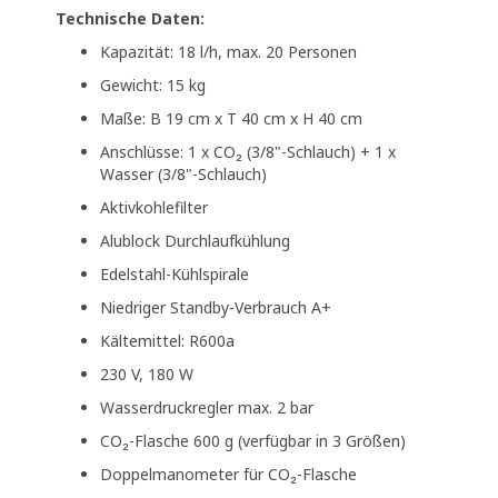
Technische Daten:
Kapazität: 18 l/h, max. 20 Personen
Gewicht: 15 kg
Maße: B 19 cm x T 40 cm x H 40 cm
Anschlüsse: 1 x CO₂ (3/8"-Schlauch) + 1 x
Wasser (3/8"-Schlauch)
Aktivkohlefilter
Alublock Durchlaufkühlung
Edelstahl-Kühlspirale
Niedriger Standby-Verbrauch A+
Kältemittel: R600a
230 V, 180 W
Wasserdruckregler max. 2 bar
CO₂-Flasche 600 g (verfügbar in 3 Größen)
Doppelmanometer für CO₂-Flasche