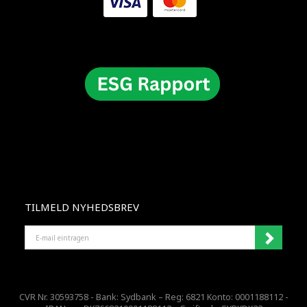
TILMELD NYHEDSBREV
E-
MAIL
EINTRAGEN
CVR Nr. 30593758 - Bank: Sydbank – Reg: 6821 Konto: 0001188112 -