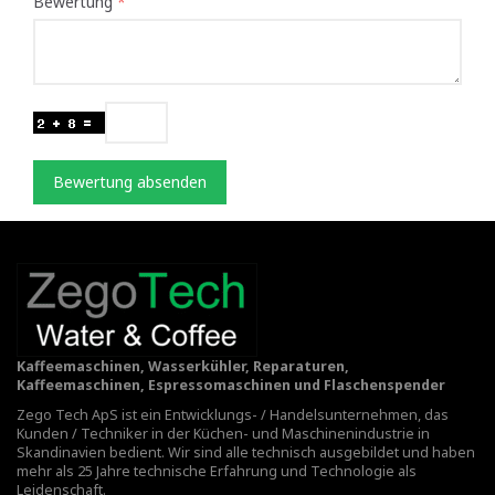
Bewertung
Bewertung absenden
Kaffeemaschinen, Wasserkühler, Reparaturen,
Kaffeemaschinen, Espressomaschinen und Flaschenspender
Zego Tech ApS ist ein Entwicklungs- / Handelsunternehmen, das
Kunden / Techniker in der Küchen- und Maschinenindustrie in
Skandinavien bedient. Wir sind alle technisch ausgebildet und haben
mehr als 25 Jahre technische Erfahrung und Technologie als
Leidenschaft.