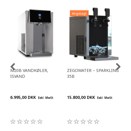
Angesagt
A
M20B VANDKØLER,
ZEGOWATER – SPARKLING
ZEG
ISVAND
35B
VO
ES
6.995,00 DKK
15.800,00 DKK
Pre
Exkl. MwSt
Exkl. MwSt
+45
992