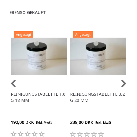
EBENSO GEKAUFT
Angesagt
Angesagt
REINIGUNGSTABLETTE 1,6
REINIGUNGSTABLETTE 3,2
BO
G 18 MM
G 20 MM
MO
192,00 DKK
238,00 DKK
2.5
Exkl. MwSt
Exkl. MwSt