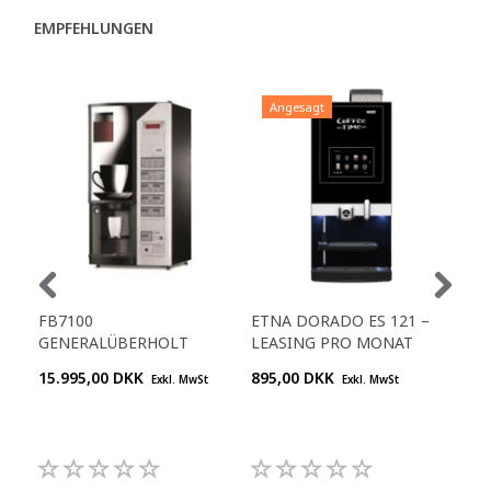
EMPFEHLUNGEN
Angesagt
A
FB7100
ETNA DORADO ES 121 –
ET
GENERALÜBERHOLT
LEASING PRO MONAT
IN
15.995,00 DKK
895,00 DKK
Pre
Exkl. MwSt
Exkl. MwSt
+45
992