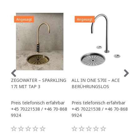
Angesagt
Angesagt
A
ZEGOWATER – SPARKLING
ALL IN ONE S70I – ACE
TO
17I MIT TAP 3
BERÜHRUNGSLOS
TR
Preis telefonisch erfahrbar
Preis telefonisch erfahrbar
Pre
+45 70221538 / +46 70-868
+45 70221538 / +46 70-868
+45
9924
9924
992