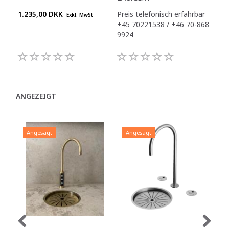
1.235,00 DKK
Preis telefonisch erfahrbar
Pre
Exkl. MwSt
+45 70221538 / +46 70-868
+45
9924
992
ANGEZEIGT
Angesagt
Angesagt
A