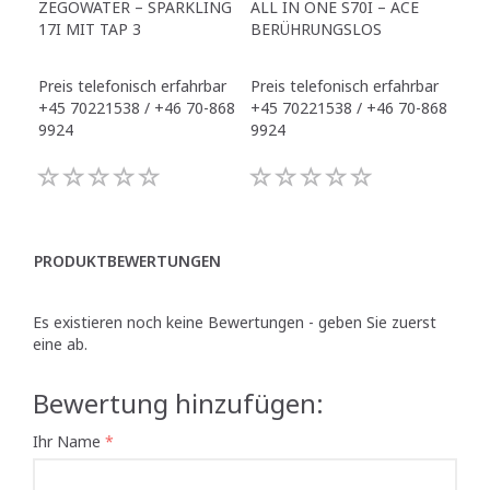
ZEGOWATER – SPARKLING
ALL IN ONE S70I – ACE
TO
17I MIT TAP 3
BERÜHRUNGSLOS
TR
Preis telefonisch erfahrbar
Preis telefonisch erfahrbar
Pre
+45 70221538 / +46 70-868
+45 70221538 / +46 70-868
+45
9924
9924
992
PRODUKTBEWERTUNGEN
Es existieren noch keine Bewertungen - geben Sie zuerst
eine ab.
Bewertung hinzufügen:
Ihr Name