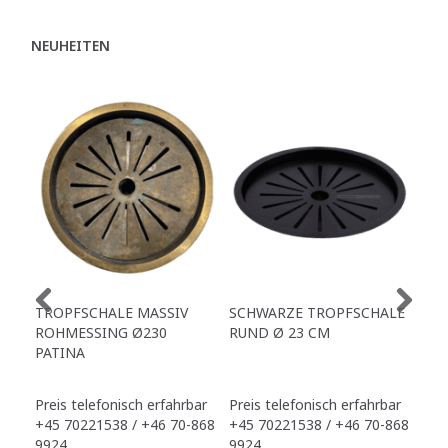
NEUHEITEN
TROPFSCHALE MASSIV
SCHWARZE TROPFSCHALE
TR
ROHMESSING Ø230
RUND Ø 23 CM
PATINA
Preis telefonisch erfahrbar
Preis telefonisch erfahrbar
Pre
+45 70221538 / +46 70-868
+45 70221538 / +46 70-868
+45
9924
9924
992