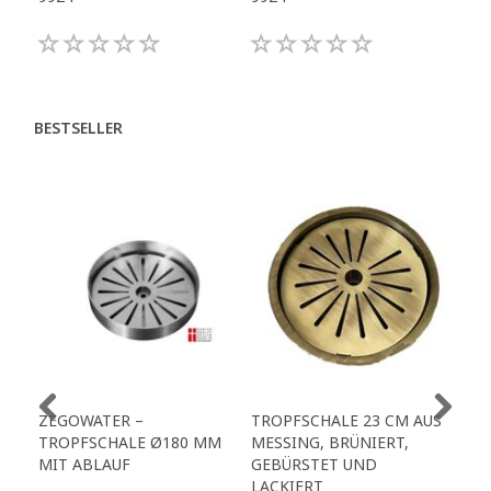
BESTSELLER
ZEGOWATER –
TROPFSCHALE 23 CM AUS
TR
TROPFSCHALE Ø180 MM
MESSING, BRÜNIERT,
MI
MIT ABLAUF
GEBÜRSTET UND
LACKIERT