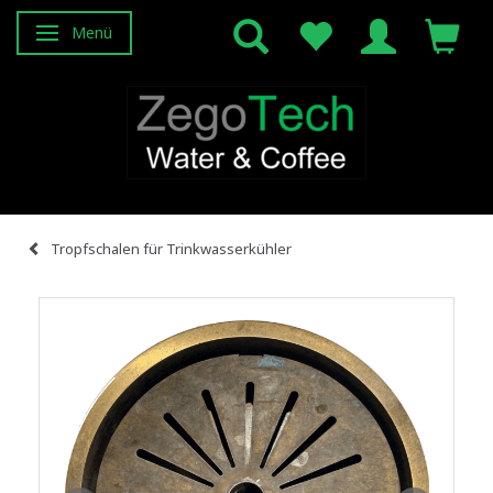
Menü
Anzeige ändern
Tropfschalen für Trinkwasserkühler