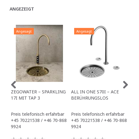
ANGEZEIGT
Angesagt
Angesagt
A
ZEGOWATER – SPARKLING
ALL IN ONE S70I – ACE
TO
17I MIT TAP 3
BERÜHRUNGSLOS
TR
Preis telefonisch erfahrbar
Preis telefonisch erfahrbar
Pre
+45 70221538 / +46 70-868
+45 70221538 / +46 70-868
+45
9924
9924
992