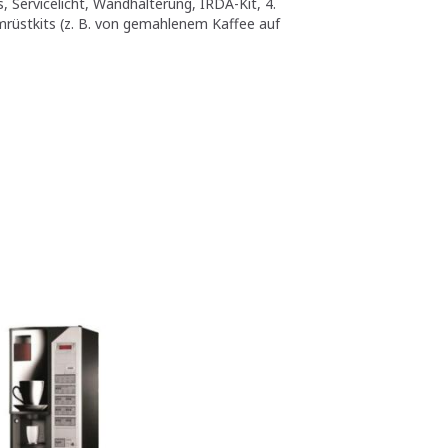
, Servicelicht, Wandhalterung, IRDA-Kit, 4.
Umrüstkits (z. B. von gemahlenem Kaffee auf