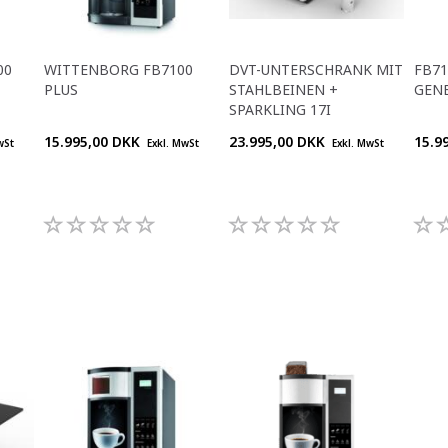
00
WITTENBORG FB7100
DVT-UNTERSCHRANK MIT
FB71
PLUS
STAHLBEINEN +
GEN
SPARKLING 17I
15.995,00 DKK
23.995,00 DKK
15.9
wSt
Exkl. MwSt
Exkl. MwSt