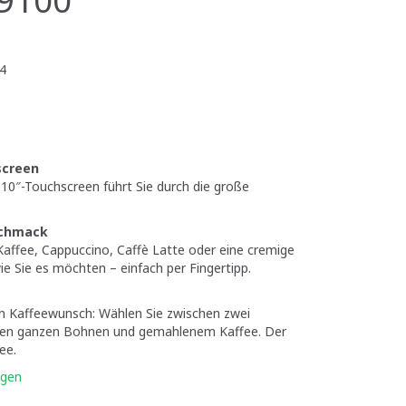
4
screen
10″-Touchscreen führt Sie durch die große
schmack
Kaffee, Cappuccino, Caffè Latte oder eine cremige
e Sie es möchten – einfach per Fingertipp.
eden Kaffeewunsch: Wählen Sie zwischen zwei
hen ganzen Bohnen und gemahlenem Kaffee. Der
ee.
igen