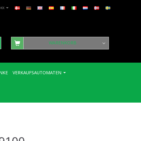
DKK
WARENKORB
NKE
VERKAUFSAUTOMATEN
 9100