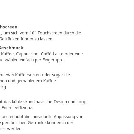
chscreen
t, um sich vom 10″-Touchscreen durch die
Getränken führen zu lassen.
 Geschmack
 Kaffee, Cappuccino, Caffè Latte oder eine
e wählen einfach per Fingertipp.
cht zwei Kaffeesorten oder sogar die
nen und gemahlenem Kaffee.
 kg.
t das kühle skandinavische Design und sorgt
 Energieeffizienz.
face erlaubt die individuelle Anpassung von
e persönlichen Getränke können in der
ert werden.