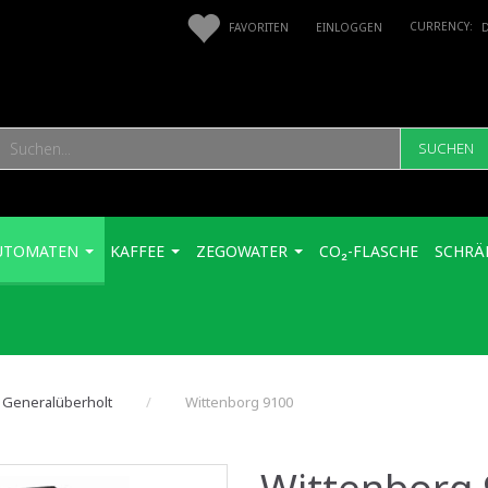
FAVORITEN
EINLOGGEN
SUCHEN
UTOMATEN
KAFFEE
ZEGOWATER
CO₂-FLASCHE
SCHRÄ
 Generalüberholt
Wittenborg 9100
Wittenborg