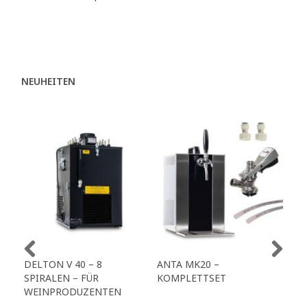
NEUHEITEN
DELTON V 40 – 8
ANTA MK20 –
ANT
SPIRALEN – FÜR
KOMPLETTSET
ZA
WEINPRODUZENTEN