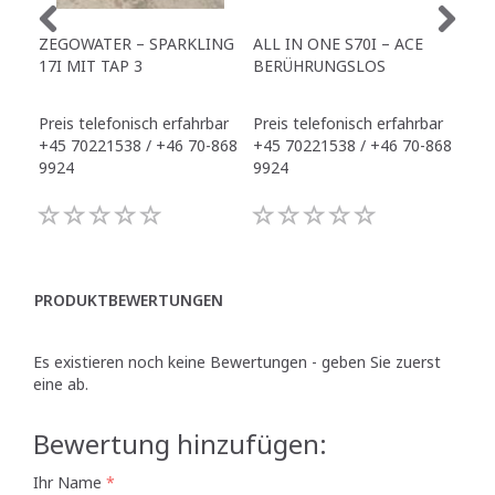
ZEGOWATER – SPARKLING
ALL IN ONE S70I – ACE
TO
17I MIT TAP 3
BERÜHRUNGSLOS
TR
Preis telefonisch erfahrbar
Preis telefonisch erfahrbar
Pre
+45 70221538 / +46 70-868
+45 70221538 / +46 70-868
+45
9924
9924
992
PRODUKTBEWERTUNGEN
Es existieren noch keine Bewertungen - geben Sie zuerst
eine ab.
Bewertung hinzufügen:
Ihr Name