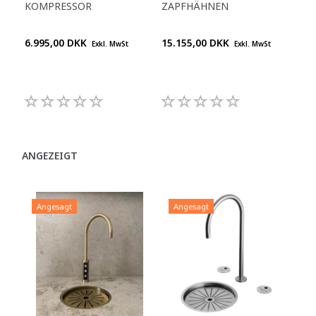
KOMPRESSOR
ZAPFHÄHNEN
KO
6.995,00 DKK
15.155,00 DKK
Pre
Exkl. MwSt
Exkl. MwSt
+45
992
ANGEZEIGT
Angesagt
Angesagt
A