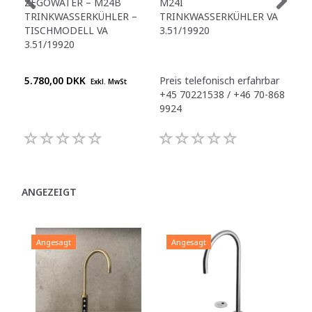
ZEGOWATER – M24B
M24I
ZE
TRINKWASSERKÜHLER –
TRINKWASSERKÜHLER VA
TR
TISCHMODELL VA
3.51/19920
A4
3.51/19920
3.5
5.780,00 DKK
Preis telefonisch erfahrbar
Pre
Exkl. MwSt
+45 70221538 / +46 70-868
+45
9924
992
ANGEZEIGT
Angesagt
Angesagt
A