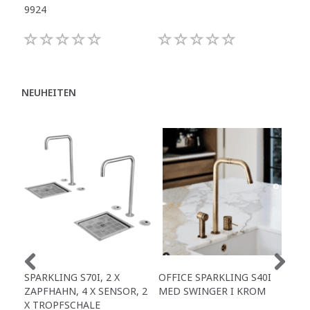
9924
NEUHEITEN
SPARKLING S70I, 2 X
OFFICE SPARKLING S40I
OFF
ZAPFHAHN, 4 X SENSOR, 2
MED SWINGER I KROM
X S
X TROPFSCHALE
INK