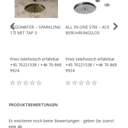
ZEGOWATER – SPARKLING
ALL IN ONE S70I – ACE
TO
17I MIT TAP 3
BERÜHRUNGSLOS
TR
Preis telefonisch erfahrbar
Preis telefonisch erfahrbar
Pre
+45 70221538 / +46 70-868
+45 70221538 / +46 70-868
+45
9924
9924
992
PRODUKTBEWERTUNGEN
Es existieren noch keine Bewertungen - geben Sie zuerst
eine ab.