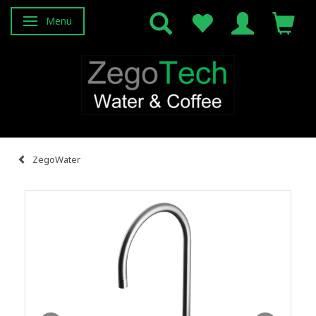
Menü
Anzeige ändern
ZegoWater