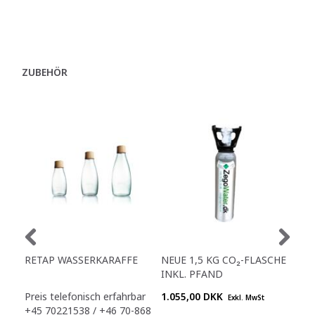
ZUBEHÖR
RETAP WASSERKARAFFE
NEUE 1,5 KG CO₂-FLASCHE
HY
INKL. PFAND
FIL
Preis telefonisch erfahrbar
1.055,00 DKK
2.4
Exkl. MwSt
+45 70221538 / +46 70-868