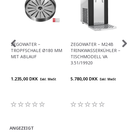
ZEGOWATER –
ZEGOWATER – M24B
M2
TROPFSCHALE Ø180 MM
TRINKWASSERKÜHLER –
TR
MIT ABLAUF
TISCHMODELL VA
3.5
3.51/19920
1.235,00 DKK
5.780,00 DKK
Pre
Exkl. MwSt
Exkl. MwSt
+45
992
ANGEZEIGT