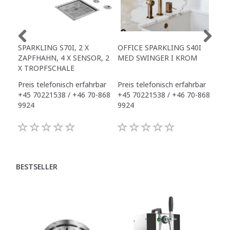
SPARKLING S70I, 2 X
OFFICE SPARKLING S40I
OFF
ZAPFHAHN, 4 X SENSOR, 2
MED SWINGER I KROM
X S
X TROPFSCHALE
INK
Preis telefonisch erfahrbar
Preis telefonisch erfahrbar
Pre
+45 70221538 / +46 70-868
+45 70221538 / +46 70-868
+45
9924
9924
992
BESTSELLER