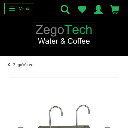
Menü
Anzeige ändern
ZegoWater