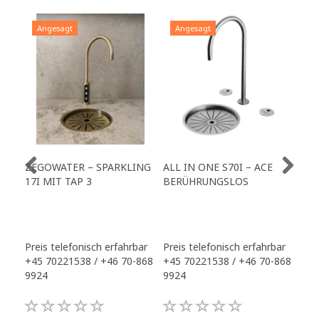
Angesagt
Angesagt
A
ZEGOWATER – SPARKLING
ALL IN ONE S70I – ACE
TO
17I MIT TAP 3
BERÜHRUNGSLOS
TR
Preis telefonisch erfahrbar
Preis telefonisch erfahrbar
Pre
+45 70221538 / +46 70-868
+45 70221538 / +46 70-868
+45
9924
9924
992