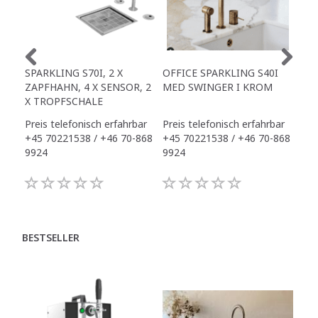
SPARKLING S70I, 2 X
OFFICE SPARKLING S40I
OFF
ZAPFHAHN, 4 X SENSOR, 2
MED SWINGER I KROM
X S
X TROPFSCHALE
INK
Preis telefonisch erfahrbar
Preis telefonisch erfahrbar
Pre
+45 70221538 / +46 70-868
+45 70221538 / +46 70-868
+45
9924
9924
992
BESTSELLER