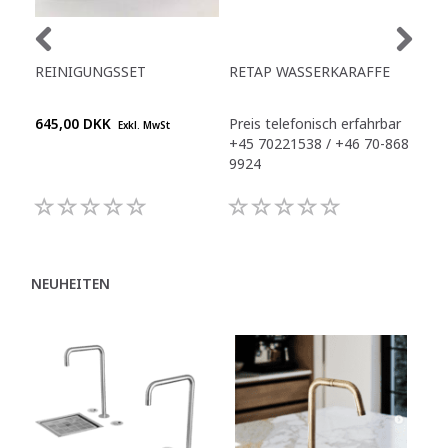
REINIGUNGSSET
RETAP WASSERKARAFFE
AQU
645,00 DKK
Preis telefonisch erfahrbar
565
Exkl. MwSt
+45 70221538 / +46 70-868
9924
NEUHEITEN