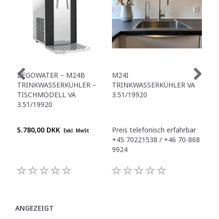
ZEGOWATER – M24B
M24I
ZE
TRINKWASSERKÜHLER –
TRINKWASSERKÜHLER VA
TR
TISCHMODELL VA
3.51/19920
A4
3.51/19920
3.5
5.780,00 DKK
Preis telefonisch erfahrbar
Pre
Exkl. MwSt
+45 70221538 / +46 70-868
+45
9924
992
ANGEZEIGT