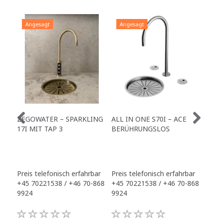
Angesagt
Angesagt
A
ZEGOWATER – SPARKLING
ALL IN ONE S70I – ACE
TO
17I MIT TAP 3
BERÜHRUNGSLOS
TR
Preis telefonisch erfahrbar
Preis telefonisch erfahrbar
Pre
+45 70221538 / +46 70-868
+45 70221538 / +46 70-868
+45
9924
9924
992