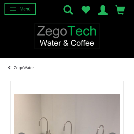
Menü
Anzeige ändern
ZegoWater