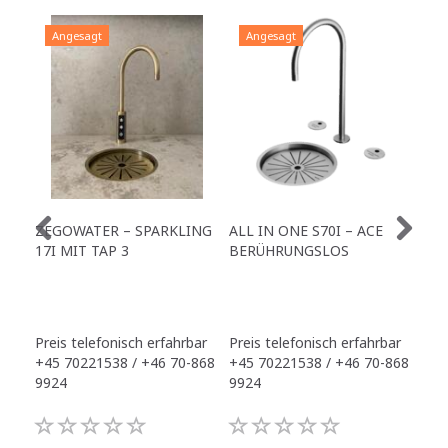
Angesagt
Angesagt
A
ZEGOWATER – SPARKLING
ALL IN ONE S70I – ACE
TO
17I MIT TAP 3
BERÜHRUNGSLOS
TR
Preis telefonisch erfahrbar
Preis telefonisch erfahrbar
Pre
+45 70221538 / +46 70-868
+45 70221538 / +46 70-868
+45
9924
9924
992