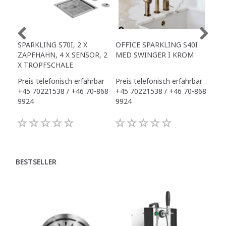
SPARKLING S70I, 2 X
OFFICE SPARKLING S40I
OFF
ZAPFHAHN, 4 X SENSOR, 2
MED SWINGER I KROM
X S
X TROPFSCHALE
INK
Preis telefonisch erfahrbar
Preis telefonisch erfahrbar
Pre
+45 70221538 / +46 70-868
+45 70221538 / +46 70-868
+45
9924
9924
992
BESTSELLER