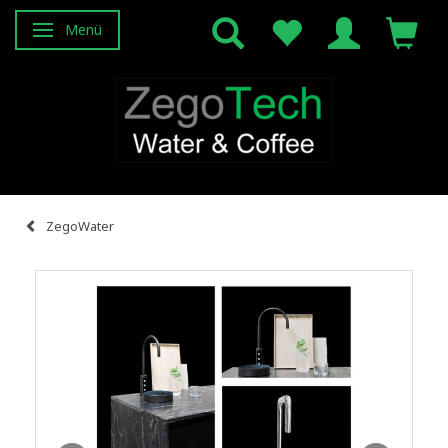
Menü
Anzeige ändern
ZegoWater