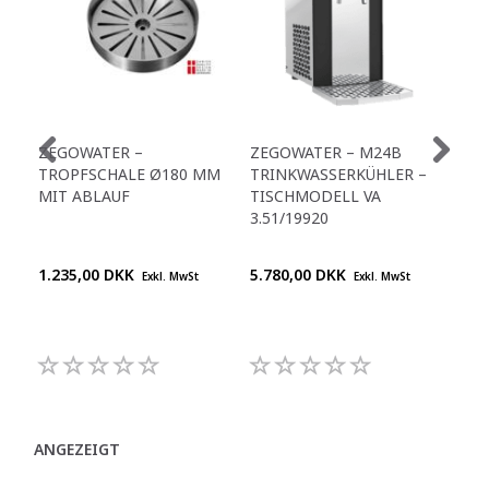
ZEGOWATER –
ZEGOWATER – M24B
M2
TROPFSCHALE Ø180 MM
TRINKWASSERKÜHLER –
TR
MIT ABLAUF
TISCHMODELL VA
3.5
3.51/19920
1.235,00 DKK
5.780,00 DKK
Pre
Exkl. MwSt
Exkl. MwSt
+45
992
ANGEZEIGT