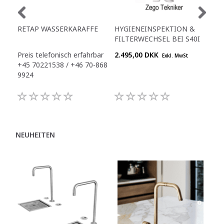
RETAP WASSERKARAFFE
HYGIENEINSPEKTION &
NEU
FILTERWECHSEL BEI S40I
INK
Preis telefonisch erfahrbar
2.495,00 DKK
1.4
Exkl. MwSt
+45 70221538 / +46 70-868
9924
NEUHEITEN