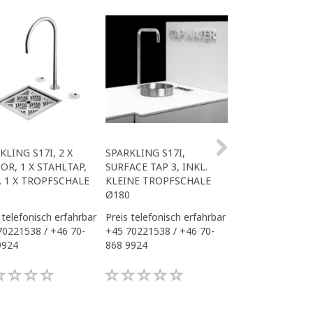
Angesagt
KLING S17I, 2 X
SPARKLING S17I,
OFFICE SPARKLI
OR, 1 X STAHLTAP,
SURFACE TAP 3, INKL.
MIT TAP 3 SURF
. 1 X TROPFSCHALE
KLEINE TROPFSCHALE
TROPFSCHALE
Ø180
 telefonisch erfahrbar
Preis telefonisch erfahrbar
Preis telefonisch
70221538 / +46 70-
+45 70221538 / +46 70-
+45 70221538 / 
9924
868 9924
868 9924