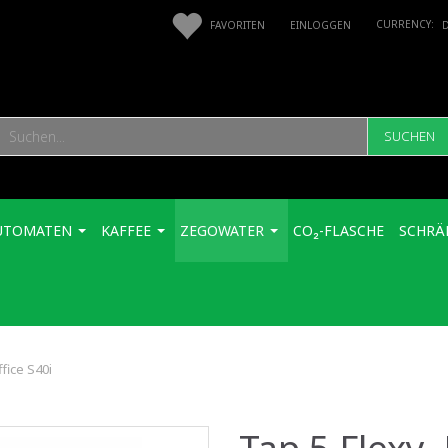
FAVORITEN
EINLOGGEN
SUCHEN
UTOMATEN
KAFFEE
ZEGOWATER
CO₂-FLASCHE
SCHRÄ
ffice S40i
Tap 5 Flexy,