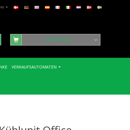
DKK
WARENKORB
NKE
VERKAUFSAUTOMATEN
 Kühlunit Office