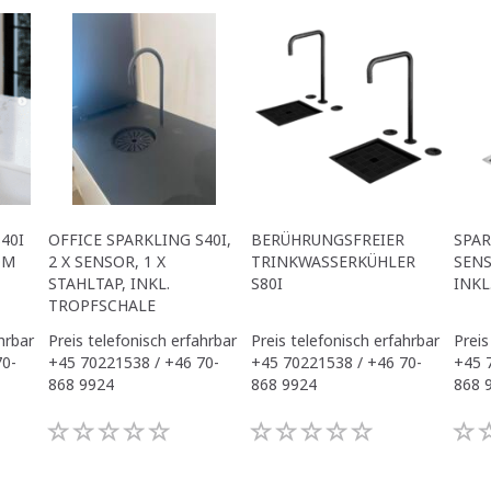
40I
OFFICE SPARKLING S40I,
BERÜHRUNGSFREIER
SPAR
OM
2 X SENSOR, 1 X
TRINKWASSERKÜHLER
SENS
STAHLTAP, INKL.
S80I
INKL
TROPFSCHALE
hrbar
Preis telefonisch erfahrbar
Preis telefonisch erfahrbar
Preis
70-
+45 70221538 / +46 70-
+45 70221538 / +46 70-
+45 
868 9924
868 9924
868 