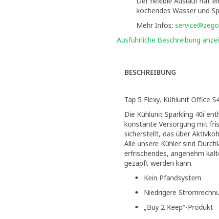
Der flexible Auslauf hat e
kochendes Wasser und Sp
Mehr Infos:
service@zego
Ausführliche Beschreibung anze
BESCHREIBUNG
Tap 5 Flexy, Kühlunit Office S
Die Kühlunit Sparkling 40i ent
konstante Versorgung mit fr
sicherstellt, das über Aktivkohl
Alle unsere Kühler sind Durch
erfrischendes, angenehm kalt
gezapft werden kann.
Kein Pfandsystem
Niedrigere Stromrechn
„Buy 2 Keep“-Produkt