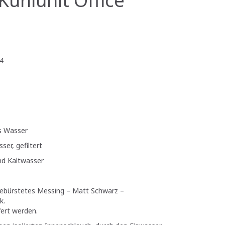
4
es Wasser
ser, gefiltert
d Kaltwasser
Gebürstetes Messing – Matt Schwarz –
k.
fert werden.