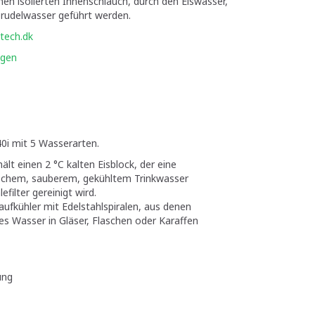
inen isolierten Innenschlauch, durch den Eiswasser,
rudelwasser geführt werden.
tech.dk
igen
40i mit 5 Wasserarten.
hält einen 2 °C kalten Eisblock, der eine
ischem, sauberem, gekühltem Trinkwasser
efilter gereinigt wird.
laufkühler mit Edelstahlspiralen, aus denen
es Wasser in Gläser, Flaschen oder Karaffen
ung