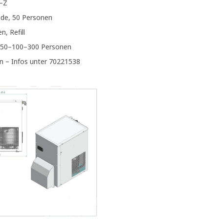
A–Z
nde, 50 Personen
, Refill
25–50–100–300 Personen
en – Infos unter 70221538