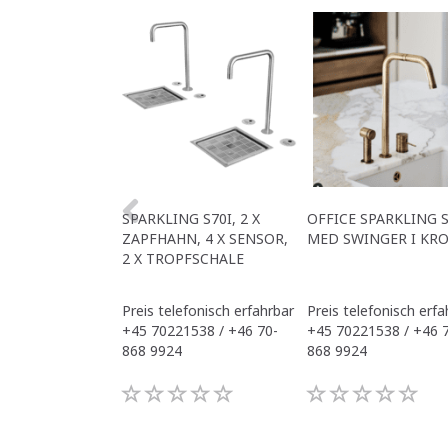
SPARKLING S70I, 2 X
OFFICE SPARKLING S
ZAPFHAHN, 4 X SENSOR,
MED SWINGER I KR
2 X TROPFSCHALE
Preis telefonisch erfahrbar
Preis telefonisch erfa
+45 70221538 / +46 70-
+45 70221538 / +46 
868 9924
868 9924