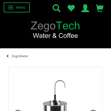
Menü
Anzeige ändern
ZegoWater