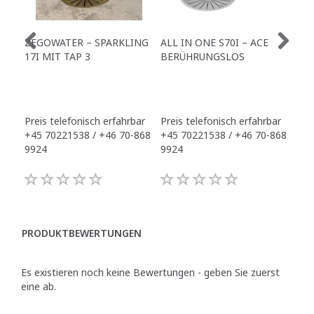
ZEGOWATER – SPARKLING
ALL IN ONE S70I – ACE
TO
17I MIT TAP 3
BERÜHRUNGSLOS
TR
Preis telefonisch erfahrbar
Preis telefonisch erfahrbar
Pre
+45 70221538 / +46 70-868
+45 70221538 / +46 70-868
+45
9924
9924
992
PRODUKTBEWERTUNGEN
Es existieren noch keine Bewertungen - geben Sie zuerst
eine ab.