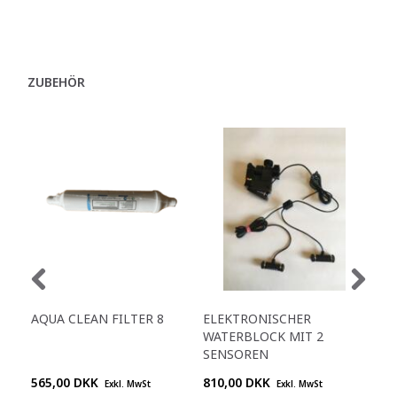
ZUBEHÖR
AQUA CLEAN FILTER 8
ELEKTRONISCHER
NEU
WATERBLOCK MIT 2
INK
SENSOREN
565,00 DKK
810,00 DKK
1.0
Exkl. MwSt
Exkl. MwSt