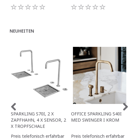
NEUHEITEN
SPARKLING S70I, 2 X
OFFICE SPARKLING S40I
OFF
ZAPFHAHN, 4 X SENSOR, 2
MED SWINGER I KROM
X S
X TROPFSCHALE
INK
Preis telefonisch erfahrbar
Preis telefonisch erfahrbar
Pre