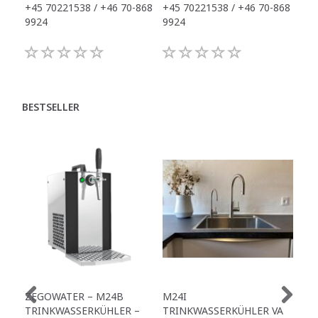
+45 70221538 / +46 70-868
+45 70221538 / +46 70-868
+45
9924
9924
992
BESTSELLER
ZEGOWATER – M24B
M24I
ZE
TRINKWASSERKÜHLER –
TRINKWASSERKÜHLER VA
TR