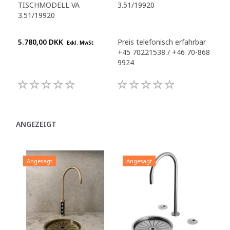
TISCHMODELL VA
3.51/19920
A4
3.51/19920
3.5
5.780,00 DKK
Preis telefonisch erfahrbar
Pre
Exkl. MwSt
+45 70221538 / +46 70-868
+45
9924
992
ANGEZEIGT
Angesagt
Angesagt
A