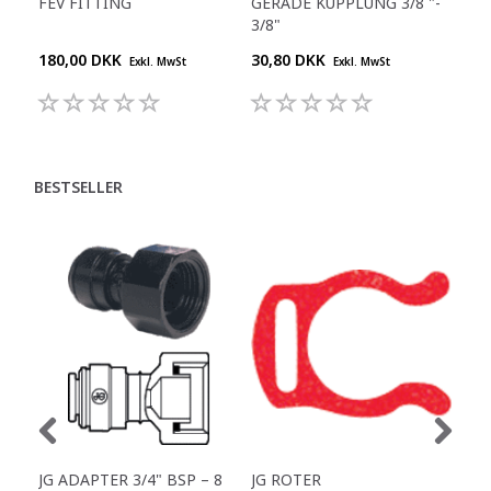
FEV FITTING
GERADE KUPPLUNG 3/8 "-
Y-S
3/8"
180,00 DKK
30,80 DKK
55,
Exkl. MwSt
Exkl. MwSt
BESTSELLER
JG ADAPTER 3/4" BSP – 8
JG ROTER
GER