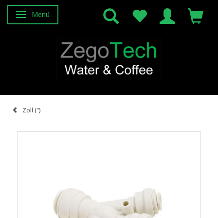
Menü
Anzeige ändern
Zoll (")