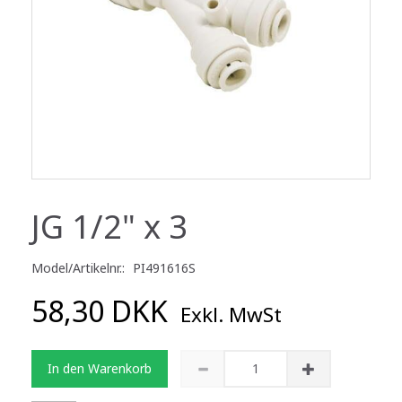
JG 1/2" x 3
Model/Artikelnr.:
PI491616S
58,30 DKK
Exkl. MwSt
In den Warenkorb