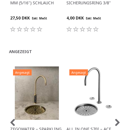
MM (5/16") SCHLAUCH
SICHERUNGSRING 3/8"
1/4
27,50 DKK
4,00 DKK
25,
Exkl. MwSt
Exkl. MwSt
ANGEZEIGT
Angesagt
Angesagt
A
ZEGOWATER – SPARKLING
ALL IN ONE S70I – ACE
TO