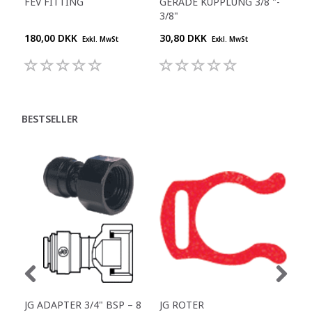
FEV FITTING
GERADE KUPPLUNG 3/8 "-
Y-S
3/8"
180,00 DKK
30,80 DKK
55,
Exkl. MwSt
Exkl. MwSt
BESTSELLER
JG ADAPTER 3/4" BSP – 8
JG ROTER
GER