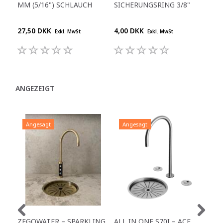
MM (5/16") SCHLAUCH
SICHERUNGSRING 3/8"
1/4
27,50 DKK
4,00 DKK
25,
Exkl. MwSt
Exkl. MwSt
ANGEZEIGT
Angesagt
Angesagt
A
ZEGOWATER – SPARKLING
ALL IN ONE S70I – ACE
TO