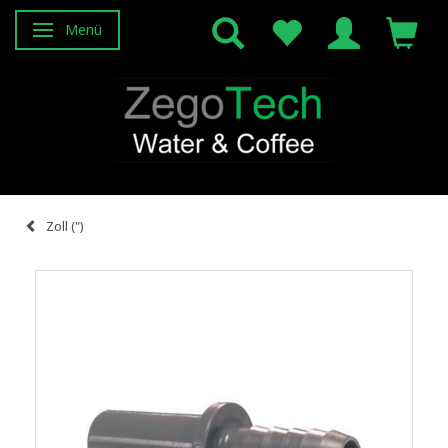
Menü
Anzeige ändern
Zoll (")